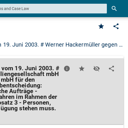
search
star
share
 19. Juni 2003. # Werner Hackermüller gegen …
 vom 19. Juni 2003. #
info
star
visibility_off
share
liengesellschaft mbH
t mbH für den
bentscheidung:
che Aufträge -
fahren im Rahmen der
bsatz 3 - Personen,
fügung stehen muss.