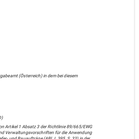
gabeamt (Österreich) in dem bei diesem
D)
 Artikel 1 Absatz 3 der Richtlinie 89/665/EWG
nd Verwaltungsvorschriften für die Anwendung
er- und Bauaufträge (ABl. L 395, S. 33) in der