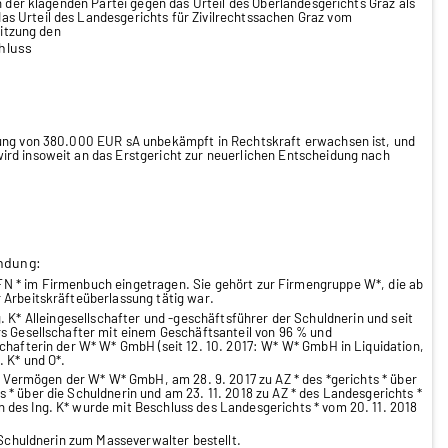
n der klagenden Partei gegen das Urteil des Oberlandesgerichts Graz als
s Urteil des Landesgerichts für Zivilrechtssachen Graz vom
Sitzung den
hluss
sung von 380.000 EUR sA unbekämpft in Rechtskraft erwachsen ist, und
ird insoweit an das Erstgericht zur neuerlichen Entscheidung nach
ndung:
u FN * im Firmenbuch eingetragen. Sie gehört zur Firmengruppe W*, die ab
 Arbeitskräfteüberlassung tätig war.
 K* Alleingesellschafter und -geschäftsführer der Schuldnerin und seit
rs Gesellschafter mit einem Geschäftsanteil von 96 % und
chafterin der W* W* GmbH (seit 12. 10. 2017: W* W* GmbH in Liquidation,
 K* und O*.
 Vermögen der W* W* GmbH, am 28. 9. 2017 zu AZ * des *gerichts * über
* über die Schuldnerin und am 23. 11. 2018 zu AZ * des Landesgerichts *
des Ing. K* wurde mit Beschluss des Landesgerichts * vom 20. 11. 2018
huldnerin zum Masseverwalter bestellt.