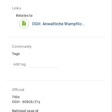
Links
Relates to
insert_drive_file
OGH: Anwaltliche Warnpflicht bei möglicher Einlagenrückgewähr
Community
Tags
Add tag
Official
Title
OGH - 6Ob26/21y
National case id