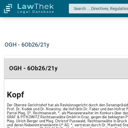
OGH - 6Ob26/21y
OGH - 6Ob26/21y
Kopf
Der Oberste Gerichtshof hat als Revisionsgericht durch den Senatspräside
Prof. Dr. Kodek und Dr. Nowotny, die Hofrätin Dr. Faber und den Hofrat
Partei Mag. S*, Rechtsanwalt, *, als Masseverwalter im Konkurs über da
GRAF & PITKOWITZ Rechtsanwälte GmbH in Graz, gegen die beklagten Par
Mag. Ulrich Berger und Mag. Christof Pusswald, Rechtsanwälte in Bruck 
und deren Nebenintervenientin U* AG, *, vertreten durch Dr. Manfred St