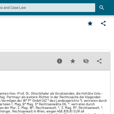
search
star
share
info
star
visibility_off
share
nten Hon.-Prof. Dr. Gitschthaler als Vorsitzenden, die Hofräte Univ.-
 Mag. Pertmayr als weitere Richter in der Rechtssache der klagenden
s Vermögen der W* P* GmbH (AZ * des Landesgerichts *), vertreten durch
teien 1. Mag. B* Mag. S* Rechtsanwälte OG, *, vertreten durch
an der Mur, 2. Mag. W*, Rechtsanwalt, *, 3. Mag. M*, Rechtsanwalt, *,
eininger, Rechtsanwalt in Wien, wegen 458.819,81 EUR sA