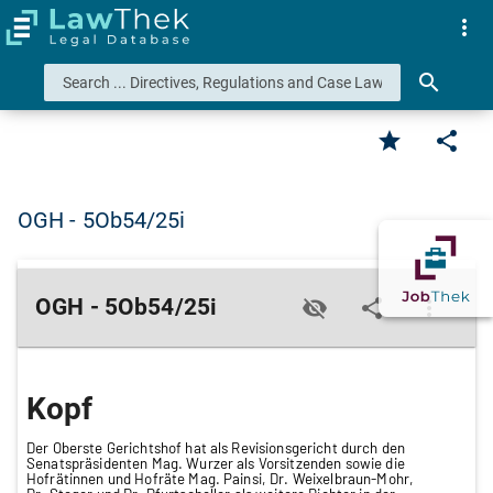
more_vert
search
star
share
OGH - 5Ob54/25i
OGH - 5Ob54/25i
visibility_off
share
more_vert
Kopf
Der Oberste Gerichtshof hat als Revisionsgericht durch den
Senatspräsidenten Mag. Wurzer als Vorsitzenden sowie die
Hofrätinnen und Hofräte Mag. Painsi, Dr. Weixelbraun-Mohr,