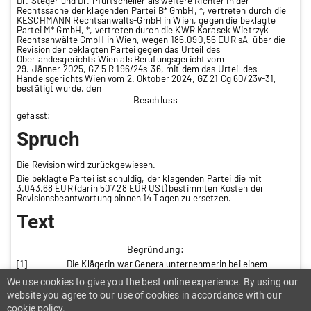
Dr. Steger und Dr. Pfurtscheller als weitere Richter in der
Rechtssache der klagenden Partei B* GmbH, *, vertreten durch die
KESCHMANN Rechtsanwalts-GmbH in Wien, gegen die beklagte
Partei M* GmbH, *, vertreten durch die KWR Karasek Wietrzyk
Rechtsanwälte GmbH in Wien, wegen 186.090,56 EUR sA, über die
Revision der beklagten Partei gegen das Urteil des
Oberlandesgerichts Wien als Berufungsgericht vom
29. Jänner 2025, GZ 5 R 196/24s-36, mit dem das Urteil des
Handelsgerichts Wien vom 2. Oktober 2024, GZ 21 Cg 60/23v-31,
bestätigt wurde, den
Beschluss
gefasst:
Spruch
Die Revision wird zurückgewiesen.
Die beklagte Partei ist schuldig, der klagenden Partei die mit
3.043,68 EUR (darin 507,28 EUR USt) bestimmten Kosten der
Revisionsbeantwortung binnen 14 Tagen zu ersetzen.
Text
Begründung:
[1] Die Klägerin war Generalunternehmerin bei einem
Bauvorhaben in Wien. Sie erteilte im Jahr 2021 der Beklagten zwei
We use cookies to give you the best online experience. By using our
Subaufträge („Konstruktiver Stahlbau“ und „Aluschlosser“).
website you agree to our use of cookies in accordance with our
[2] Im Dezember 2022 verlangte die Beklagte die
Sicherstellungen gemäß § 1170b ABGB (für das Gewerk
cookie policy.