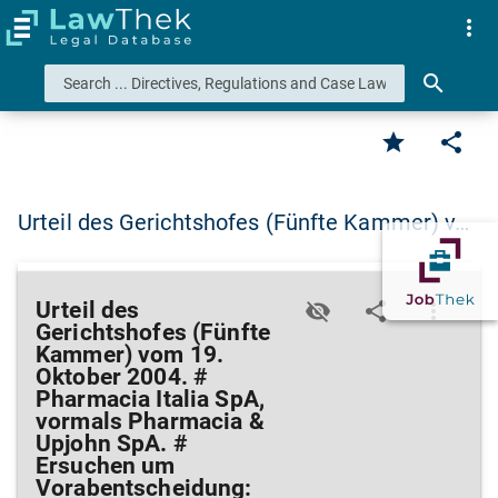
more_vert
search
star
share
Urteil des Gerichtshofes (Fünfte Kammer) v…
Urteil des
visibility_off
share
more_vert
Gerichtshofes (Fünfte
Kammer) vom 19.
Oktober 2004. #
Pharmacia Italia SpA,
vormals Pharmacia &
Upjohn SpA. #
Ersuchen um
Vorabentscheidung: