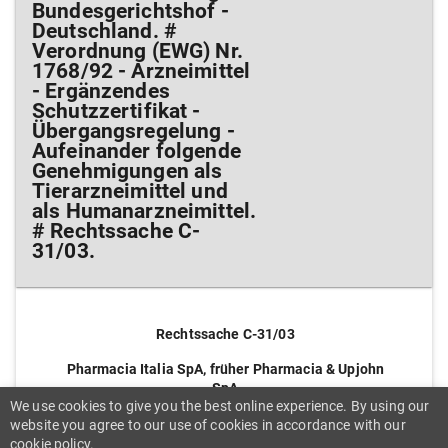
Bundesgerichtshof -
Deutschland. #
Verordnung (EWG) Nr.
1768/92 - Arzneimittel
- Ergänzendes
Schutzzertifikat -
Übergangsregelung -
Aufeinander folgende
Genehmigungen als
Tierarzneimittel und
als Humanarzneimittel.
# Rechtssache C-
31/03.
Rechtssache C-31/03
Pharmacia Italia SpA, früher Pharmacia & Upjohn
SpA
We use cookies to give you the best online experience. By using our
(Vorabentscheidungsersuchen des
website you agree to our use of cookies in accordance with our
Bundesgerichtshofs)
cookie policy.