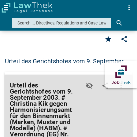
more_vert
search
star
share
Urteil des Gerichtshofes vom 9. September …
Urteil des
visibility_off
share
more_vert
Gerichtshofes vom 9.
September 2003. #
Christina Kik gegen
Harmonisierungsamt
für den Binnenmarkt
(Marken, Muster und
Modelle) (HABM). #
Verordnung (EG) Nr.