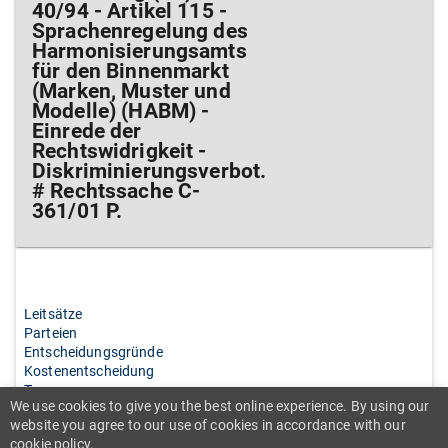
40/94 - Artikel 115 -
Sprachenregelung des
Harmonisierungsamts
für den Binnenmarkt
(Marken, Muster und
Modelle) (HABM) -
Einrede der
Rechtswidrigkeit -
Diskriminierungsverbot.
# Rechtssache C-
361/01 P.
Leitsätze
Parteien
Entscheidungsgründe
Kostenentscheidung
Tenor
We use cookies to give you the best online experience. By using our
Schlüsselwörter
website you agree to our use of cookies in accordance with our
cookie policy.