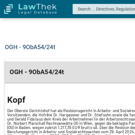
OGH - 9ObA54/24t
OGH - 9ObA54/24t
Kopf
Der Oberste Gerichtshof hat als Revisionsgericht in Arbeits- und Sozial
Vorsitzenden, die Hofräte Dr. Hargassner und Dr. Stiefsohn sowie die f
und Gerald Fida (aus dem Kreis der Arbeitnehmer) in der Arbeitsrechtssac
Dr. Norbert Marschall Rechtsanwälte OG in Wien, gegen die beklagte Par
(OG) in Baden, wegen zuletzt 1.217,35 EUR brutto sA, über die Revision d
Berufungsgericht in Arbeits- und Sozialrechtssachen vom 29. April 2024, 