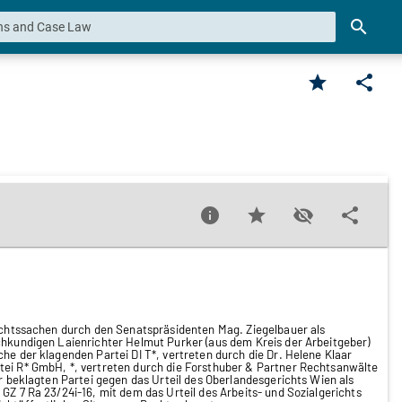
search
star
share
info
star
visibility_off
share
rechtssachen durch den Senatspräsidenten Mag. Ziegelbauer als
achkundigen Laienrichter Helmut Purker (aus dem Kreis der Arbeitgeber)
he der klagenden Partei DI T*, vertreten durch die Dr. Helene Klaar
tei R* GmbH, *, vertreten durch die Forsthuber & Partner Rechtsanwälte
er beklagten Partei gegen das Urteil des Oberlandesgerichts Wien als
GZ 7 Ra 23/24i-16, mit dem das Urteil des Arbeits- und Sozialgerichts