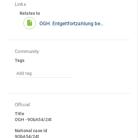
Links
Relates to
insert_drive_file
OGH: Entgeltfortzahlung bei Beendigung des Arbeitsverhältnisses
Community
Tags
Add tag
Official
Title
OGH - 9ObA54/24t
National case id
9ObA54/24t