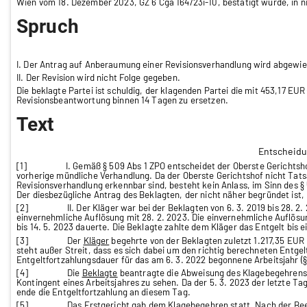
Wien vom 18. Dezember 2023, GZ 6 Cga 164/23i-10, bestätigt wurde, in ni
Spruch
I. Der Antrag auf Anberaumung einer Revisionsverhandlung wird abgewie
II. Der Revision wird nicht Folge gegeben.
Die beklagte Partei ist schuldig, der klagenden Partei die mit 453,17 E
Revisionsbeantwortung binnen 14 Tagen zu ersetzen.
Text
Entscheid
[1] I. Gemäß § 509 Abs 1 ZPO entscheidet der Oberste Gerichtshof üb
vorherige mündliche Verhandlung. Da der Oberste Gerichtshof nicht Tats
Revisionsverhandlung erkennbar sind, besteht kein Anlass, im Sinn des
Der diesbezügliche Antrag des Beklagten, der nicht näher begründet ist
[2] II. Der Kläger war bei der Beklagten von 6. 3. 2019 bis 28. 2. 20
einvernehmliche Auflösung mit 28. 2. 2023. Die einvernehmliche Auflösun
bis 14. 5. 2023 dauerte. Die Beklagte zahlte dem Kläger das Entgelt bis ei
[3] Der
Kläger
begehrte von der Beklagten zuletzt 1.217,35 EUR br
steht außer Streit, dass es sich dabei um den richtig berechneten Entge
Entgeltfortzahlungsdauer für das am 6. 3. 2022 begonnene Arbeitsjahr (§
[4] Die
Beklagte
beantragte die Abweisung des Klagebegehrens u
Kontingent eines Arbeitsjahres zu sehen. Da der 5. 3. 2023 der letzte T
ende die Entgeltfortzahlung an diesem Tag.
[5] Das
Erstgericht
gab dem Klagebegehren statt. Nach der Been