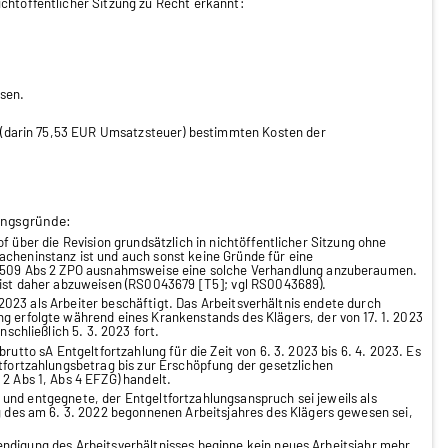
chtöffentlicher Sitzung zu Recht erkannt:
sen.
UR (darin 75,53 EUR Umsatzsteuer) bestimmten Kosten der
ungsgründe:
er die Revision grundsätzlich in nichtöffentlicher Sitzung ohne
acheninstanz ist und auch sonst keine Gründe für eine
 § 509 Abs 2 ZPO ausnahmsweise eine solche Verhandlung anzuberaumen.
, ist daher abzuweisen (RS0043679 [T5]; vgl RS0043689).
23 als Arbeiter beschäftigt. Das Arbeitsverhältnis endete durch
g erfolgte während eines Krankenstands des Klägers, der von 17. 1. 2023
nschließlich 5. 3. 2023 fort.
utto sA Entgeltfortzahlung für die Zeit von 6. 3. 2023 bis 6. 4. 2023. Es
ltfortzahlungsbetrag bis zur Erschöpfung der gesetzlichen
 2 Abs 1, Abs 4 EFZG) handelt.
nd entgegnete, der Entgeltfortzahlungsanspruch sei jeweils als
ag des am 6. 3. 2022 begonnenen Arbeitsjahres des Klägers gewesen sei,
digung des Arbeitsverhältnisses beginne kein neues Arbeitsjahr mehr,