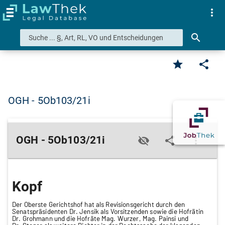
more_vert
search
star
share
OGH - 5Ob103/21i
OGH - 5Ob103/21i
visibility_off
share
more_vert
Kopf
Der Oberste Gerichtshof hat als Revisionsgericht durch den
Senatspräsidenten Dr. Jensik als Vorsitzenden sowie die Hofrätin
Dr. Grohmann und die Hofräte Mag. Wurzer, Mag. Painsi und