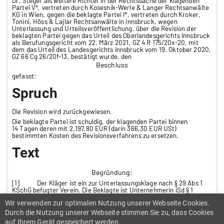
Dr. Steger als weitere Richter in der Rechtssache der klagenden
Partei V*, vertreten durch Kosesnik-Werle & Langer Rechtsanwälte
KG in Wien, gegen die beklagte Partei I*, vertreten durch Kroker,
Tonini, Höss & Lajlar Rechtsanwälte in Innsbruck, wegen
Unterlassung und Urteilsveröffentlichung, über die Revision der
beklagten Partei gegen das Urteil des Oberlandesgerichts Innsbruck
als Berufungsgericht vom 22. März 2021, GZ 4 R 175/20x-20, mit
dem das Urteil des Landesgerichts Innsbruck vom 19. Oktober 2020,
GZ 66 Cg 26/20f-13, bestätigt wurde, den
Beschluss
gefasst:
Spruch
Die Revision wird zurückgewiesen.
Die beklagte Partei ist schuldig, der klagenden Partei binnen
14 Tagen deren mit 2.197,80 EUR (darin 366,30 EUR USt)
bestimmten Kosten des Revisionsverfahrens zu ersetzen.
Text
Begründung:
[1]
Der Kläger ist ein zur Unterlassungsklage nach § 29 Abs 1
KSchG befugter Verein. Die Beklagte ist Unternehmerin iSd § 1
KSchG. Sie betreibt Energie
-, Strom-
Wir verwenden zur optimalen Nutzung unserer Webseite Cookies.
und Wasserversorgung, Abfall- und Abwasserentsorgung sowie
Bäder und schließt mit Verbrauchern unbefristete
Durch die Nutzung unserer Webseite stimmen Sie zu, dass Cookies
Energielieferverträge ab. Sie legt diesen „Allgemeine
auf Ihrem Gerät gespeichert werden.