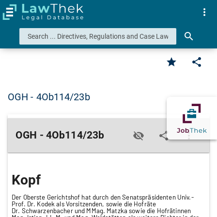
more_vert
search
star
share
OGH - 4Ob114/23b
OGH - 4Ob114/23b
visibility_off
share
more_vert
Kopf
Der Oberste Gerichtshof hat durch den Senatspräsidenten Univ.-
Prof. Dr. Kodek als Vorsitzenden, sowie die Hofräte
Dr. Schwarzenbacher und MMag. Matzka sowie die Hofrätinnen