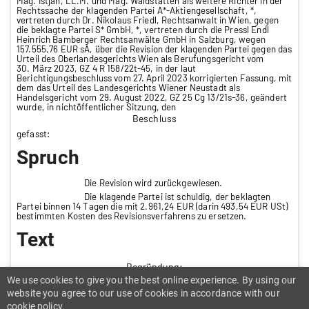
Mag. Istjan, LL.M. und Mag. Waldstätten als weitere Richter in der
Rechtssache der klagenden Partei A*-Aktiengesellschaft, *,
vertreten durch Dr. Nikolaus Friedl, Rechtsanwalt in Wien, gegen
die beklagte Partei S* GmbH, *, vertreten durch die Pressl Endl
Heinrich Bamberger Rechtsanwälte GmbH in Salzburg, wegen
157.555,76 EUR sA, über die Revision der klagenden Partei gegen das
Urteil des Oberlandesgerichts Wien als Berufungsgericht vom
30. März 2023, GZ 4 R 158/22t-45, in der laut
Berichtigungsbeschluss vom 27. April 2023 korrigierten Fassung, mit
dem das Urteil des Landesgerichts Wiener Neustadt als
Handelsgericht vom 29. August 2022, GZ 25 Cg 13/21s-36, geändert
wurde, in nichtöffentlicher Sitzung, den
Beschluss
gefasst:
Spruch
Die Revision wird zurückgewiesen.
Die klagende Partei ist schuldig, der beklagten
Partei binnen 14 Tagen die mit 2.961,24 EUR (darin 493,54 EUR USt)
bestimmten Kosten des Revisionsverfahrens zu ersetzen.
Text
Begründung:
We use cookies to give you the best online experience. By using our
[1] Gegenstand dieses Verfahrens ist ein Regressprozess
des klagenden Versicherers für Leistungen, die er seine
website you agree to our use of cookies in accordance with our
Versicherungsnehmer aufgrund eines massiven Wasserschadens an
cookie policy.