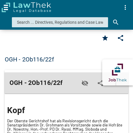
more_vert
search
star
share
OGH - 2Ob116/22f
OGH - 2Ob116/22f
visibility_off
share
more_vert
Kopf
Der Oberste Gerichtshof hat als Revisionsgericht durch die
Senatspräsidentin Dr. Grohmann als Vorsitzende sowie die Hofräte
Dr. Nowotny, Hon.-Prof. PD Dr. Rassi, MMag. Sloboda und