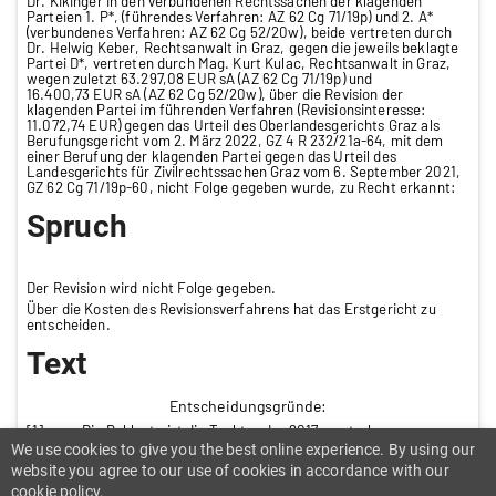
Dr. Kikinger in den verbundenen Rechtssachen der klagenden
Parteien 1. P*, (führendes Verfahren: AZ 62 Cg 71/19p) und 2. A*
(verbundenes Verfahren: AZ 62 Cg 52/20w), beide vertreten durch
Dr. Helwig Keber, Rechtsanwalt in Graz, gegen die jeweils beklagte
Partei D*, vertreten durch Mag. Kurt Kulac, Rechtsanwalt in Graz,
wegen zuletzt 63.297,08 EUR sA (AZ 62 Cg 71/19p) und
16.400,73 EUR sA (AZ 62 Cg 52/20w), über die Revision der
klagenden Partei im führenden Verfahren (Revisionsinteresse:
11.072,74 EUR) gegen das Urteil des Oberlandesgerichts Graz als
Berufungsgericht vom 2. März 2022, GZ 4 R 232/21a-64, mit dem
einer Berufung der klagenden Partei gegen das Urteil des
Landesgerichts für Zivilrechtssachen Graz vom 6. September 2021,
GZ 62 Cg 71/19p-60, nicht Folge gegeben wurde, zu Recht erkannt:
Spruch
Der Revision wird nicht Folge gegeben.
Über die Kosten des Revisionsverfahrens hat das Erstgericht zu
entscheiden.
Text
Entscheidungsgründe:
[1] Die Beklagte ist die Tochter der 2017 verstorbenen
Erblasserin und ihre testamentarische Alleinerbin. Die Klägerin des
We use cookies to give you the best online experience. By using our
führenden Verfahrens, das Gegenstand des Revisionsverfahrens ist,
website you agree to our use of cookies in accordance with our
ist die Tochter eines vorverstorbenen Sohnes der Erblasserin. In
cookie policy.
ihrem Testament vom 14. 5. 2008 enterbte die Erblasserin die