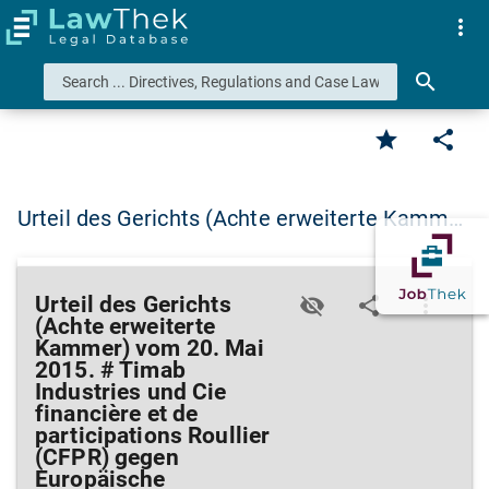
more_vert
search
star
share
Urteil des Gerichts (Achte erweiterte Kamm…
Urteil des Gerichts
visibility_off
share
more_vert
(Achte erweiterte
Kammer) vom 20. Mai
2015. # Timab
Industries und Cie
financière et de
participations Roullier
(CFPR) gegen
Europäische