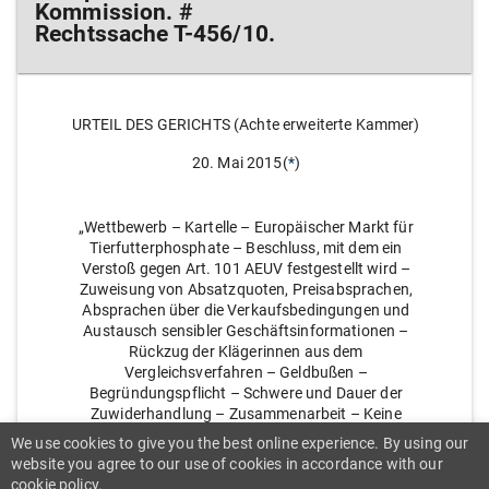
Kommission. #
Rechtssache T-456/10.
URTEIL DES GERICHTS (Achte erweiterte Kammer)
20. Mai 2015(
*
)
„Wettbewerb – Kartelle – Europäischer Markt für
Tierfutterphosphate – Beschluss, mit dem ein
Verstoß gegen Art. 101 AEUV festgestellt wird –
Zuweisung von Absatzquoten, Preisabsprachen,
Absprachen über die Verkaufsbedingungen und
Austausch sensibler Geschäftsinformationen –
Rückzug der Klägerinnen aus dem
Vergleichsverfahren – Geldbußen –
Begründungspflicht – Schwere und Dauer der
Zuwiderhandlung – Zusammenarbeit – Keine
Anwendung der im Rahmen des
We use cookies to give you the best online experience. By using our
Vergleichsverfahrens mitgeteilten Bandbreite für
website you agree to our use of cookies in accordance with our
etwaige Geldbußen“
cookie policy.