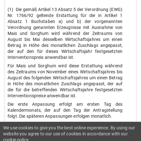
(1) Die gemäß Artikel 13 Absatz 5 der Verordnung (EWG)
Nr. 1766/92 geltende Erstattung für die in Artikel 1
Absatz 1 Buchstaben a) und b) der vorgenannten
Verordnung genannten Erzeugnisse mit Ausnahme von
Mais und Sorghum wird während der Zeitraums von
August bis Mai desselben Wirtschaftsjahres um einen
Betrag in Höhe des monatlichen Zuschlags angepasst,
der auf den für dieses Wirtschaftsjahr festgesetzten
Interventionspreis anwendbar ist.
Für Mais und Sorghum wird diese Erstattung während
des Zeitraums von November eines Wirtschaftsjahres bis
August des folgenden Wirtschaftsjahres um einen Betrag
in Höhe des monatlichen Zuschlags angepasst, der auf
die für die betreffenden Wirtschaftsjahre festgesetzten
Interventionspreise anwendbar ist.
Die erste Anpassung erfolgt am ersten Tag des
Kalendermonats, der auf den Tag der Antragstellung
folgt. Die späteren Anpassungen erfolgen monatlich.
Für die in Artikel 1 Absatz 1 Buchstaben a) und b) der
We use cookies to give you the best online experience. By using our
Verordnung (EWG) Nr. 1766/92 genannten Erzeugnisse
website you agree to our use of cookies in accordance with our
mit Ausnahme von Mais und Sorghum bleibt die gemäß
cookie policy.