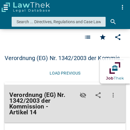
more_vert
search
list
star
share
Verordnung (EG) Nr. 1342/2003 der Kommis…
LOAD PREVIOUS
Verordnung (EG) Nr.
visibility_off
share
more_vert
1342/2003 der
Kommission -
Artikel 14