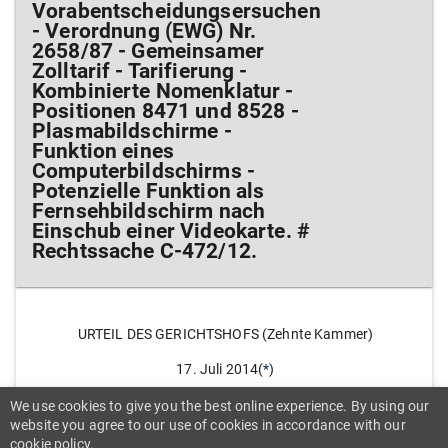
Vorabentscheidungsersuchen
- Verordnung (EWG) Nr.
2658/87 - Gemeinsamer
Zolltarif - Tarifierung -
Kombinierte Nomenklatur -
Positionen 8471 und 8528 -
Plasmabildschirme -
Funktion eines
Computerbildschirms -
Potenzielle Funktion als
Fernsehbildschirm nach
Einschub einer Videokarte. #
Rechtssache C-472/12.
URTEIL DES GERICHTSHOFS (Zehnte Kammer)
17. Juli 2014(
*
)
We use cookies to give you the best online experience. By using our
website you agree to our use of cookies in accordance with our
„Vorabentscheidungsersuchen – Verordnung
cookie policy.
(EWG) Nr. 2658/87 – Gemeinsamer Zolltarif –