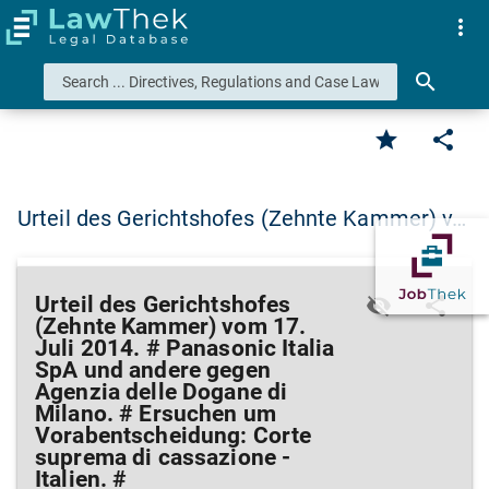
more_vert
search
star
share
Urteil des Gerichtshofes (Zehnte Kammer) v…
Urteil des Gerichtshofes
visibility_off
share
mor
(Zehnte Kammer) vom 17.
Juli 2014. # Panasonic Italia
SpA und andere gegen
Agenzia delle Dogane di
Milano. # Ersuchen um
Vorabentscheidung: Corte
suprema di cassazione -
Italien. #