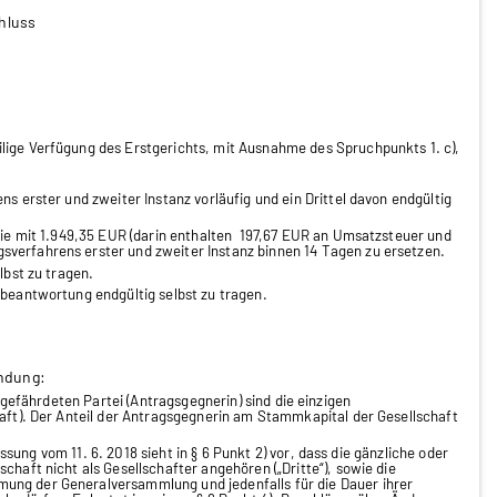
hluss
lige Verfügung des Erstgerichts, mit Ausnahme des Spruchpunkts 1. c),
ns erster und zweiter Instanz vorläufig und ein Drittel davon endgültig
 die mit 1.949,35 EUR (darin enthalten 197,67 EUR an Umsatzsteuer und
sverfahrens erster und zweiter Instanz binnen 14 Tagen zu ersetzen.
lbst zu tragen.
sbeantwortung endgültig selbst zu tragen.
ndung:
 gefährdeten Partei (Antragsgegnerin) sind die einzigen
haft). Der Anteil der Antragsgegnerin am Stammkapital der Gesellschaft
ng vom 11. 6. 2018 sieht in § 6 Punkt 2) vor, dass die gänzliche oder
chaft nicht als Gesellschafter angehören („Dritte“), sowie die
ung der Generalversammlung und jedenfalls für die Dauer ihrer