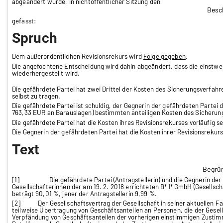
abgeändert wurde, in nichtöffentlicher Sitzung den
Besc
gefasst:
Spruch
Dem außerordentlichen Revisionsrekurs wird
Folge gegeben
.
Die angefochtene Entscheidung wird dahin abgeändert, dass die einstwei
wiederhergestellt wird.
Die gefährdete Partei hat zwei Drittel der Kosten des Sicherungsverfahre
selbst zu tragen.
Die gefährdete Partei ist schuldig, der Gegnerin der gefährdeten Partei
763,33 EUR an Barauslagen) bestimmten anteiligen Kosten des Sicherung
Die gefährdete Partei hat die Kosten ihres Revisionsrekurses vorläufig
se
Die Gegnerin der gefährdeten Partei hat die Kosten ihrer Revisionsrekur
Text
Begrü
[1]
Die gefährdete Partei (Antragstellerin) und die Gegnerin der
Gesellschafterinnen der am 19. 2. 2018 errichteten B* I* GmbH (Gesellsc
beträgt 90,01 %, jener der Antragstellerin 9,99 %.
[2] Der Gesellschaftsvertrag der Gesellschaft in seiner aktuellen Fassu
teilweise Übertragung von Geschäftsanteilen an Personen, die der Gesells
Verpfändung von Geschäftsanteilen der vorherigen einstimmigen Zustimm