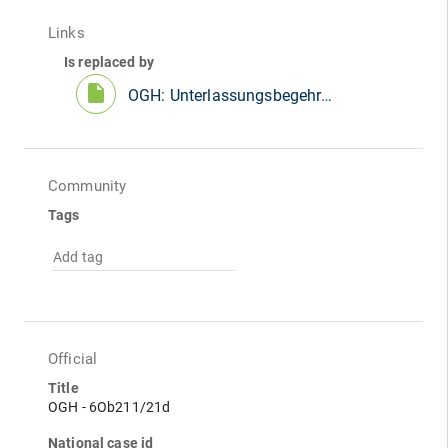
Links
Is replaced by
insert_drive_file
OGH: Unterlassungsbegehren aufgrund von Syndikatsverträgen
Community
Tags
Add tag
Official
Title
OGH - 6Ob211/21d
National case id