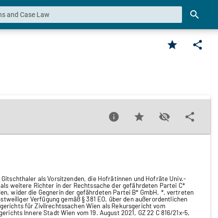
search
star
share
info
star
visibility_off
share
Gitschthaler als Vorsitzenden, die Hofrätinnen und Hofräte Univ.-
als weitere Richter in der Rechtssache der gefährdeten Partei C*
en, wider die Gegnerin der gefährdeten Partei B* GmbH, *, vertreten
tweiliger Verfügung gemäß § 381 EO, über den außerordentlichen
gerichts für Zivilrechtssachen Wien als Rekursgericht vom
gerichts Innere Stadt Wien vom 19. August 2021, GZ 22 C 816/21x-5,