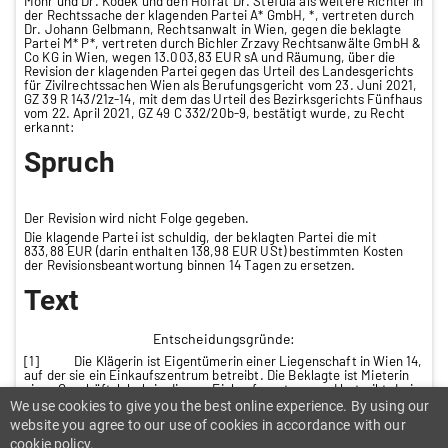
Mohr und Dr. Kodek und den Hofrat Dr. Stefula als weitere Richter in
der Rechtssache der klagenden Partei A* GmbH, *, vertreten durch
Dr. Johann Gelbmann, Rechtsanwalt in Wien, gegen die beklagte
Partei M* P*, vertreten durch Bichler Zrzavy Rechtsanwälte GmbH &
Co KG in Wien, wegen 13.003,83 EUR sA und Räumung, über die
Revision der klagenden Partei gegen das Urteil des Landesgerichts
für Zivilrechtssachen Wien als Berufungsgericht vom 23. Juni 2021,
GZ 39 R 143/21z-14, mit dem das Urteil des Bezirksgerichts Fünfhaus
vom 22. April 2021, GZ 49 C 332/20b-9, bestätigt wurde, zu Recht
erkannt:
Spruch
Der Revision wird nicht Folge gegeben.
Die klagende Partei ist schuldig, der beklagten Partei die mit
833,88 EUR (darin enthalten 138,98 EUR USt) bestimmten Kosten
der Revisionsbeantwortung binnen 14 Tagen zu ersetzen.
Text
Entscheidungsgründe:
[1] Die Klägerin ist Eigentümerin einer Liegenschaft in Wien 14,
auf der sie ein Einkaufszentrum betreibt. Die Beklagte ist Mieterin
eines Geschäftslokals in diesem Einkaufszentrum und betreibt darin
ein Nagel- und Kosmetikstudio. Das Einkaufszentrum, in dem sich
We use cookies to give you the best online experience. By using our
ca 150 Geschäftslokale befinden, war während der drei behördlich
website you agree to our use of cookies in accordance with our
angeordneten Lockdowns zur Verhinderung der Verbreitung von
cookie policy.
COVID-19 geöffnet, weil dort auch Geschäfte der Grundversorgung