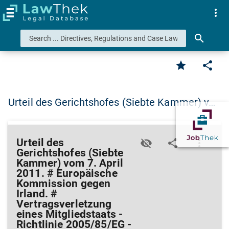
more_vert
search
star
share
Urteil des Gerichtshofes (Siebte Kammer) v…
Urteil des
visibility_off
share
more_vert
Gerichtshofes (Siebte
Kammer) vom 7. April
2011. # Europäische
Kommission gegen
Irland. #
Vertragsverletzung
eines Mitgliedstaats -
Richtlinie 2005/85/EG -