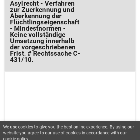
Asylrecht - Verfahren
zur Zuerkennung und
Aberkennung der
Flüchtlingseigenschaft
- Mindestnormen -
Keine vollständige
Umsetzung innerhalb
der vorgeschriebenen
Frist. # Rechtssache C-
431/10.
We use cookies to give you the best online experience. By using our
Urteil des Gerichtshofs (Siebte Kammer) vom 7.
website you agree to our use of cookies in accordance with our
April 2011 – Kommission/Irland
cookie policy.