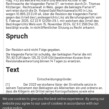
Mag. Fitz als weitere Richterin und weitere Richter in der
Rechtssache der klagenden Partei E*, vertreten durch Dr. Thomas
Kitzberger, Rechtsanwalt in Wels, gegen die beklagte Partei H*,
vertreten durch die Dr. Roland Gabl Rechtsanwalts KG in Linz,
wegen 10.895,23 EUR sA, über die Revision der klagenden Partei
gegen das Urteil des Landesgerichts Linz als Berufungsgericht vom
5. Februar 2025, GZ 22 R 12/25h-29.1, mit welchem das Urteil des
Bezirksgerichts Wels vom 15. November 2024, GZ 9 C 258/24z-20,
bestätigt wurde, in nichtöffentlicher Sitzung zu Recht erkannt:
Spruch
Der Revision wird nicht Folge gegeben.
Die klagende Partei ist schuldig, der beklagten Partei die mit
751,92 EUR (darin 125,32 EUR USt) bestimmten Kosten ihrer
Revisionsbeantwortung binnen 14 Tagen zu ersetzen.
Text
Entscheidungsgründe:
[1] Der 2023 verstorbene Vater der Streitteile setzte in
seinem Testament den Beklagten als Alleinerben ein und ordnete an,
dass die Klägerin ein Drittel seines Kontoguthabens sowie eine
Liegenschaft erhalten soll. Am Todestag hatte das Konto einen
Einlagenstand von 53.685,71 EUR, was einem Geldlegat von
We use cookies to give you the best online experience. By using our
17.895,23 EUR entspricht. Aus dem im Verlassenschaftsverfahren
website you agree to our use of cookies in accordance with our
errichteten Inventar ergeben sich Aktiva von 856.635,60 EUR und
cookie policy.
Passiva von 22.642,82 EUR. Die der Klägerin zugedachte