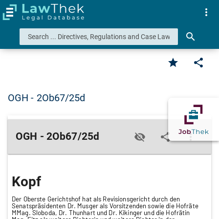
more_vert
search
star
share
OGH - 2Ob67/25d
OGH - 2Ob67/25d
visibility_off
share
more_vert
Kopf
Der Oberste Gerichtshof hat als Revisionsgericht durch den
Senatspräsidenten Dr. Musger als Vorsitzenden sowie die Hofräte
MMag. Sloboda, Dr. Thunhart und Dr. Kikinger und die Hofrätin