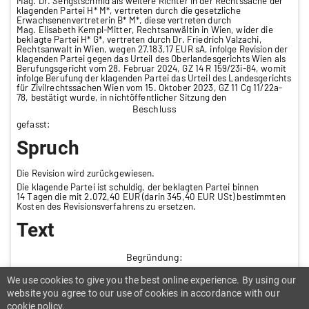
Mag. Dr. Sengstschmid als weitere Richter in der Rechtssache der
klagenden Partei H* M*, vertreten durch die gesetzliche
Erwachsenenvertreterin B* M*, diese vertreten durch
Mag. Elisabeth Kempl-Mitter, Rechtsanwältin in Wien, wider die
beklagte Partei H* G*, vertreten durch Dr. Friedrich Valzachi,
Rechtsanwalt in Wien, wegen 27.183,17 EUR sA, infolge Revision der
klagenden Partei gegen das Urteil des Oberlandesgerichts Wien als
Berufungsgericht vom 28. Februar 2024, GZ 14 R 159/23i-84, womit
infolge Berufung der klagenden Partei das Urteil des Landesgerichts
für Zivilrechtssachen Wien vom 15. Oktober 2023, GZ 11 Cg 11/22a-
78, bestätigt wurde, in nichtöffentlicher Sitzung den
Beschluss
gefasst:
Spruch
Die Revision wird zurückgewiesen.
Die klagende Partei ist schuldig, der beklagten Partei binnen
14 Tagen die mit 2.072,40 EUR (darin 345,40 EUR USt) bestimmten
Kosten des Revisionsverfahrens zu ersetzen.
Text
Begründung:
[1] Der Beklagte war seit ca 1955 bis zum 31. 3. 1992
We use cookies to give you the best online experience. By using our
Arbeitnehmer jenes Unternehmens, das ab 1979 von der A*
Elektroinstallationen Gesellschaft m.b.H. & Co KG betrieben wurde.
website you agree to our use of cookies in accordance with our
Ab 1. 4. 1992 bis zu seiner Pensionierung am 31. 3. 2003 war er bei
cookie policy.