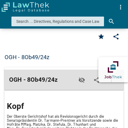
more_vert
search
star
share
OGH - 8Ob49/24z
OGH - 8Ob49/24z
visibility_off
share
more_vert
Kopf
Der Oberste Gerichtshof hat als Revisionsgericht durch die
Senatspräsidentin Dr. Tarmann-Prentner als Vorsitzende sowie die
Hofräte MMag. Matzka, Dr. Stefula, Dr. Thunhart und