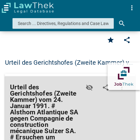
more_vert
search
star
share
Urteil des Gerichtshofes (Zweite Kammer) v…
Urteil des
visibility_off
share
more_vert
Gerichtshofes (Zweite
Kammer) vom 24.
Januar 1991. #
Alsthom Atlantique SA
gegen Compagnie de
construction
mécanique Sulzer SA.
# Ersuchen um