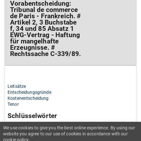
Vorabentscheidung:
Tribunal de commerce
de Paris - Frankreich. #
Artikel 2, 3 Buchstabe
f, 34 und 85 Absatz 1
EWG-Vertrag - Haftung
für mangelhafte
Erzeugnisse. #
Rechtssache C-339/89.
Leitsätze
Entscheidungsgründe
Kostenentscheidung
Tenor
Schlüsselwörter
We use cookies to give you the best online experience. By using our
website you agree to our use of cookies in accordance with our
++++
cookie policy.