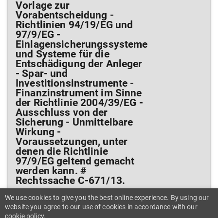
Vorlage zur
Vorabentscheidung -
Richtlinien 94/19/EG und
97/9/EG -
Einlagensicherungssysteme
und Systeme für die
Entschädigung der Anleger
- Spar- und
Investitionsinstrumente -
Finanzinstrument im Sinne
der Richtlinie 2004/39/EG -
Ausschluss von der
Sicherung - Unmittelbare
Wirkung -
Voraussetzungen, unter
denen die Richtlinie
97/9/EG geltend gemacht
werden kann. #
Rechtssache C-671/13.
We use cookies to give you the best online experience. By using our
website you agree to our use of cookies in accordance with our
cookie policy.