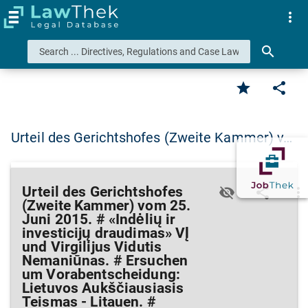
more_vert
search
star
share
Urteil des Gerichtshofes (Zweite Kammer) v…
Urteil des Gerichtshofes
visibility_off
share
more_vert
(Zweite Kammer) vom 25.
Juni 2015. # «Indėlių ir
investicijų draudimas» VĮ
und Virgilijus Vidutis
Nemaniūnas. # Ersuchen
um Vorabentscheidung:
Lietuvos Aukščiausiasis
Teismas - Litauen. #