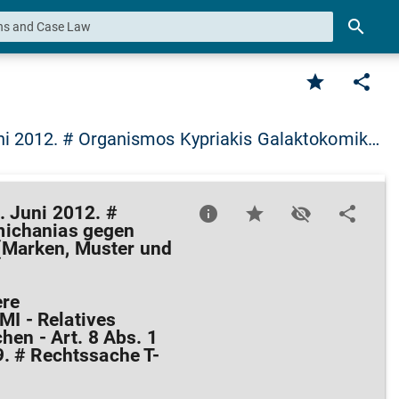
search
star
share
ni 2012. # Organismos Kypriakis Galaktokomik…
. Juni 2012. #
info
star
visibility_off
share
michanias gegen
(Marken, Muster und
ere
I - Relatives
hen - Art. 8 Abs. 1
9. # Rechtssache T-