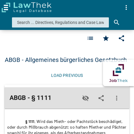
more_vert
search
list
star
share
ABGB - Allgemeines bürgerliches Gesetzbuch
LOAD PREVIOUS
ABGB - § 1111
visibility_off
share
more_vert
Wird das Mieth- oder Pachtstück beschädiget,
§ 1111.
oder durch Mißbrauch abgenützt; so haften Miether und Pächter
sowohl für ihr eigenes, als des Afterbestandnehmers