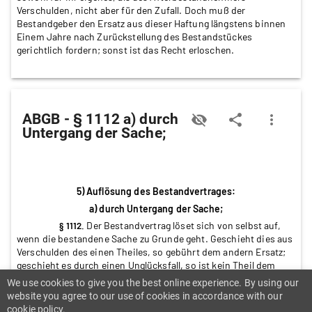
Verschulden, nicht aber für den Zufall. Doch muß der
Bestandgeber den Ersatz aus dieser Haftung längstens binnen
Einem Jahre nach Zurückstellung des Bestandstückes
gerichtlich fordern; sonst ist das Recht erloschen.
ABGB - § 1112 a) durch
visibility_off
share
more_vert
Untergang der Sache;
5) Auflösung des Bestandvertrages:
a) durch Untergang der Sache;
Der Bestandvertrag löset sich von selbst auf,
§ 1112.
wenn die bestandene Sache zu Grunde geht. Geschieht dies aus
Verschulden des einen Theiles, so gebührt dem andern Ersatz;
geschieht es durch einen Unglücksfall, so ist kein Theil dem
andern dafür verantwortlich.
We use cookies to give you the best online experience. By using our
website you agree to our use of cookies in accordance with our
cookie policy.