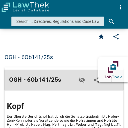
more_vert
search
star
share
OGH - 6Ob141/25s
OGH - 6Ob141/25s
visibility_off
share
more_vert
Kopf
Der Oberste Gerichtshof hat durch die Senatspräsidentin Dr. Hofer-
Zeni-Rennhofer als Vorsitzende sowie die Hofrätinnen und Hofräte
Hon.-Prof. Dr. Faber, Mag. Pertmayr, Dr. Weber und Mag. Nigl LL.M.