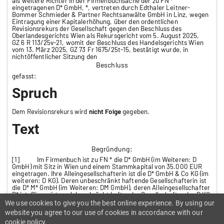
als weitere Richter in der Firmenbuchsache der zu FN *
eingetragenen D* GmbH, *, vertreten durch Edthaler Leitner-
Bommer Schmieder & Partner Rechtsanwälte GmbH in Linz, wegen
Eintragung einer Kapitalerhöhung, über den ordentlichen
Revisionsrekurs der Gesellschaft gegen den Beschluss des
Oberlandesgerichts Wien als Rekursgericht vom 5. August 2025,
GZ 6 R 113/25v-21, womit der Beschluss des Handelsgerichts Wien
vom 13. März 2025, GZ 73 Fr 1675/25t-15, bestätigt wurde, in
nichtöffentlicher Sitzung den
Beschluss
gefasst:
Spruch
Dem Revisionsrekurs wird
nicht
Folge
gegeben.
Text
Begründung:
[1] Im Firmenbuch ist zu FN * die D* GmbH (im Weiteren: D
GmbH) mit Sitz in Wien und einem Stammkapital von 35.000 EUR
eingetragen. Ihre Alleingesellschafterin ist die D* GmbH & Co KG (im
weiteren: D KG). Deren unbeschränkt haftende Gesellschafterin ist
die D* M* GmbH (im Weiteren: DM GmbH), deren Alleingesellschafter
B* ist. Dieser ist auch beschränkt haftender Gesellschafter der D KG
(im Weiteren: Kommanditist oder Dritter).
We use cookies to give you the best online experience. By using our
[2] Punkt „5. Geschäftsanteile“ der Errichtungserklärung der D
website you agree to our use of cookies in accordance with our
GmbH lautet:
cookie policy.