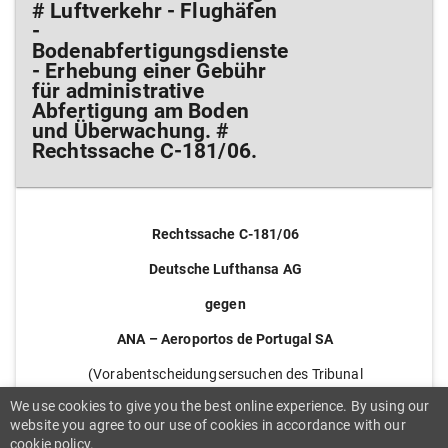
# Luftverkehr - Flughäfen
-
Bodenabfertigungsdienste
- Erhebung einer Gebühr
für administrative
Abfertigung am Boden
und Überwachung. #
Rechtssache C-181/06.
Rechtssache C-181/06
Deutsche Lufthansa AG
gegen
ANA – Aeroportos de Portugal SA
(Vorabentscheidungsersuchen des Tribunal
Administrativo e Fiscal do Porto)
We use cookies to give you the best online experience. By using our
website you agree to our use of cookies in accordance with our
cookie policy.