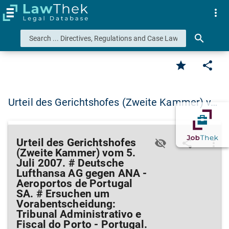
more_vert
search
star
share
Urteil des Gerichtshofes (Zweite Kammer) v…
Urteil des Gerichtshofes
visibility_off
share
more_vert
(Zweite Kammer) vom 5.
Juli 2007. # Deutsche
Lufthansa AG gegen ANA -
Aeroportos de Portugal
SA. # Ersuchen um
Vorabentscheidung:
Tribunal Administrativo e
Fiscal do Porto - Portugal.