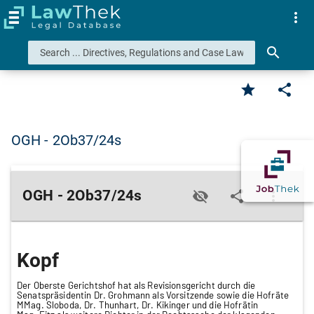
more_vert
search
star
share
OGH - 2Ob37/24s
OGH - 2Ob37/24s
visibility_off
share
more_vert
Kopf
Der Oberste Gerichtshof hat als Revisionsgericht durch die
Senatspräsidentin Dr. Grohmann als Vorsitzende sowie die Hofräte
MMag. Sloboda, Dr. Thunhart, Dr. Kikinger und die Hofrätin