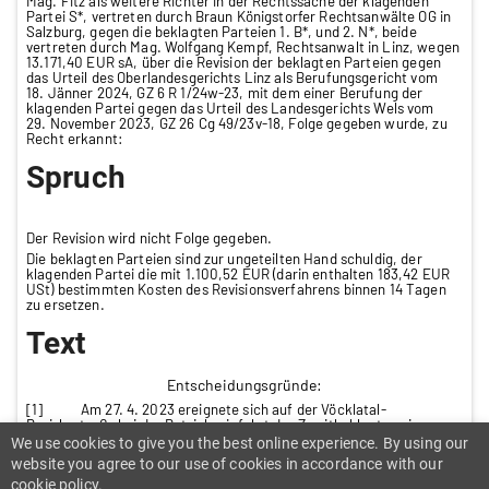
Mag. Fitz als weitere Richter in der Rechtssache der klagenden
Partei S*, vertreten durch Braun Königstorfer Rechtsanwälte OG in
Salzburg, gegen die beklagten Parteien 1. B*, und 2. N*, beide
vertreten durch Mag. Wolfgang Kempf, Rechtsanwalt in Linz, wegen
13.171,40 EUR sA, über die Revision der beklagten Parteien gegen
das Urteil des Oberlandesgerichts Linz als Berufungsgericht vom
18. Jänner 2024, GZ 6 R 1/24w-23, mit dem einer Berufung der
klagenden Partei gegen das Urteil des Landesgerichts Wels vom
29. November 2023, GZ 26 Cg 49/23v-18, Folge gegeben wurde, zu
Recht erkannt:
Spruch
Der Revision wird nicht Folge gegeben.
Die beklagten Parteien sind zur ungeteilten Hand schuldig, der
klagenden Partei die mit 1.100,52 EUR (darin enthalten 183,42 EUR
USt) bestimmten Kosten des Revisionsverfahrens binnen 14 Tagen
zu ersetzen.
Text
Entscheidungsgründe:
[1] Am 27. 4. 2023 ereignete sich auf der Vöcklatal-
Bezirksstraße bei der Betriebseinfahrt der Zweitbeklagten ein
Verkehrsunfall, an dem
der Kläger als Lenker seines PKW und der
We use cookies to give you the best online experience. By using our
Erstbeklagte als Lenker eines von der Zweitbeklagten gehaltenen,
website you agree to our use of cookies in accordance with our
nicht zum Verkehr zugelassenen Staplers beteiligt waren.
cookie policy.