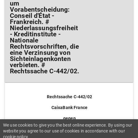
um
Vorabentscheidung:
Conseil d'État -
Frankreich. #
Niederlassungsfreiheit
- Kreditinstitute -
Nationale
Rechtsvorschriften, die
eine Verzinsung von
Sichteinlagenkonten
verbieten. #
Rechtssache C-442/02.
Rechtssache C-442/02
CaixaBank France
gegen
We use cookies to give you the best online experience. By using our
Ministère de l'Économie, des Finances et de
website you agree to our use of cookies in accordance with our
l'Industrie
cookie policy.