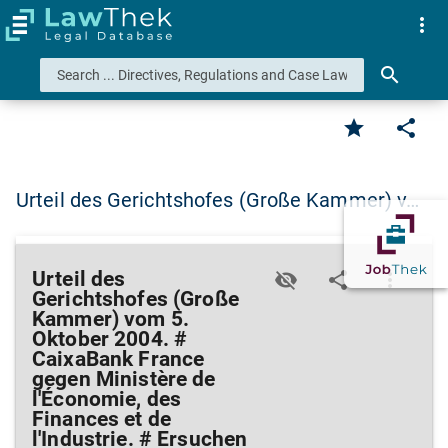
more_vert
search
star
share
Urteil des Gerichtshofes (Große Kammer) v…
Urteil des
visibility_off
share
more_vert
Gerichtshofes (Große
Kammer) vom 5.
Oktober 2004. #
CaixaBank France
gegen Ministère de
l'Économie, des
Finances et de
l'Industrie. # Ersuchen