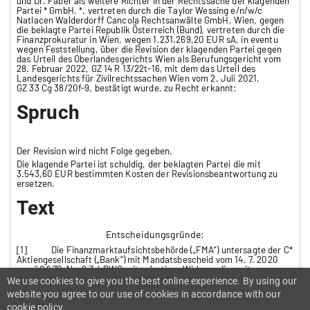
und Dr. Faber als weitere Richter in der Rechtssache der klagenden
Partei * GmbH, *, vertreten durch die Taylor Wessing e/n/w/c
Natlacen Walderdorff Cancola Rechtsanwälte GmbH, Wien, gegen
die beklagte Partei Republik Österreich (Bund), vertreten durch die
Finanzprokuratur in Wien, wegen 1.231.269,20 EUR sA, in eventu
wegen Feststellung, über die Revision der klagenden Partei gegen
das Urteil des Oberlandesgerichts Wien als Berufungsgericht vom
28. Februar 2022, GZ 14 R 13/22t-16, mit dem das Urteil des
Landesgerichts für Zivilrechtssachen Wien vom 2. Juli 2021,
GZ 33 Cg 38/20f-9, bestätigt wurde, zu Recht erkannt:
Spruch
Der Revision wird nicht Folge gegeben.
Die klagende Partei ist schuldig, der beklagten Partei die mit
3.543,60 EUR bestimmten Kosten der Revisionsbeantwortung zu
ersetzen.
Text
Entscheidungsgründe:
[1] Die Finanzmarktaufsichtsbehörde („FMA“) untersagte der C*
Aktiengesellschaft („Bank“) mit Mandatsbescheid vom 14. 7. 2020
gemäß § 70 Abs 2 Z 4 BWG mit sofortiger Wirkung die weitere
Vornahme von Bankgeschäften. In der Folge wurden strafrechtliche
We use cookies to give you the best online experience. By using our
Ermittlungsverfahren wegen des Verdachts der Bilanzfälschung und
website you agree to our use of cookies in accordance with our
der Untreue gegen Verantwortliche der Bank eingeleitet und mit
cookie policy.
29. 7. 2020 das Insolvenzverfahren über ihr Vermögen eröffnet.