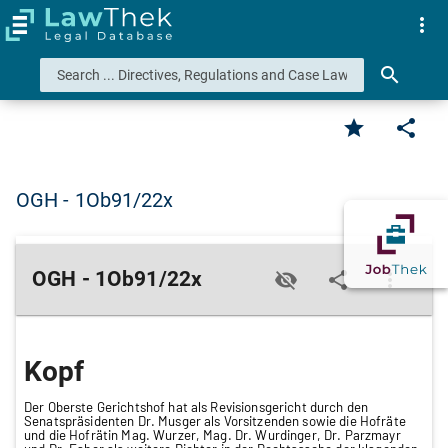
more_vert
search
star
share
OGH - 1Ob91/22x
OGH - 1Ob91/22x
visibility_off
share
more_vert
Kopf
Der Oberste Gerichtshof hat als Revisionsgericht durch den
Senatspräsidenten Dr. Musger als Vorsitzenden sowie die Hofräte
und die Hofrätin Mag. Wurzer, Mag. Dr. Wurdinger, Dr. Parzmayr