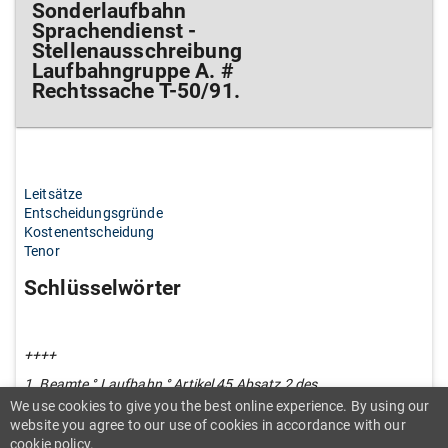
Sonderlaufbahn
Sprachendienst -
Stellenausschreibung
Laufbahngruppe A. #
Rechtssache T-50/91.
Leitsätze
Entscheidungsgründe
Kostenentscheidung
Tenor
Schlüsselwörter
++++
1. Beamte ° Laufbahn ° Artikel 45 Absatz 2 des
Statuts ° Systematische Unterscheidung
We use cookies to give you the best online experience. By using our
zwischen Laufbahngruppen und
website you agree to our use of cookies in accordance with our
Sonderlaufbahnen ° Übergang von der
cookie policy.