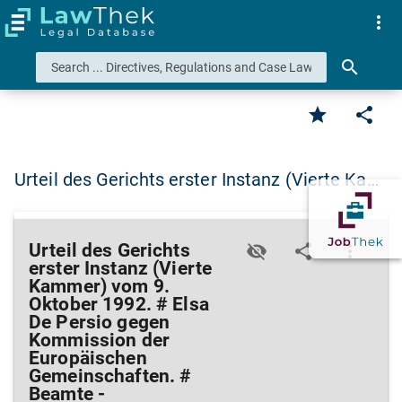
more_vert
search
star
share
Urteil des Gerichts erster Instanz (Vierte Ka…
Urteil des Gerichts
visibility_off
share
more_vert
erster Instanz (Vierte
Kammer) vom 9.
Oktober 1992. # Elsa
De Persio gegen
Kommission der
Europäischen
Gemeinschaften. #
Beamte -