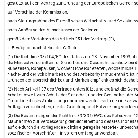
gestützt auf den Vertrag zur Gründung der Europäischen Gemeinsch
auf Vorschlag der Kommission,
nach Stellungnahme des Europäischen Wirtschafts- und Sozialaus
nach Anhörung des Ausschusses der Regionen,
gemäß dem Verfahren des Artikels 251 des Vertrags(2),
in Erwägung nachstehender Gründe:
(1) Die Richtlinie 93/104/EG des Rates vom 23. November 1993 übe
die Mindestvorschriften für Sicherheit und Gesundheitsschutz bei de
Ruhezeiten, Ruhepausen, wöchentliche Ruhezeiten, wöchentliche Ho
Nacht- und der Schichtarbeit und des Arbeitsrhythmus enthält, ist
Gründen der Übersichtlichkeit und Klarheit empfiehlt es sich desha
(2) Nach Artikel 137 des Vertrags unterstützt und ergänzt die Gemei
Arbeitsumwelt zum Schutz der Sicherheit und der Gesundheit der Arb
Grundlage dieses Artikels angenommen werden, sollten keine verwal
Auflagen vorschreiben, die der Gründung und Entwicklung von kle
(3) Die Bestimmungen der Richtlinie 89/391/EWG des Rates vom 12
Maßnahmen zur Verbesserung der Sicherheit und des Gesundheitssch
auf die durch die vorliegende Richtlinie geregelte Materie - unbesc
spezifischen Vorschriften - in vollem Umfang anwendbar.