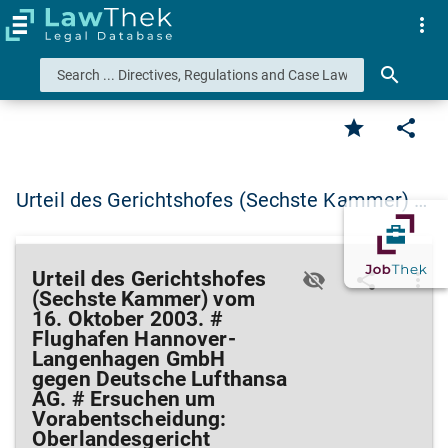
more_vert
search
star
share
Urteil des Gerichtshofes (Sechste Kammer) …
Urteil des Gerichtshofes
visibility_off
share
more_vert
(Sechste Kammer) vom
16. Oktober 2003. #
Flughafen Hannover-
Langenhagen GmbH
gegen Deutsche Lufthansa
AG. # Ersuchen um
Vorabentscheidung:
Oberlandesgericht