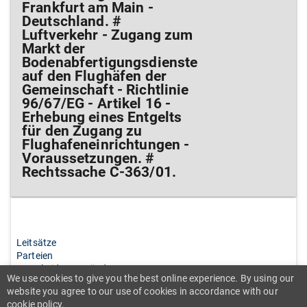
Frankfurt am Main -
Deutschland. #
Luftverkehr - Zugang zum
Markt der
Bodenabfertigungsdienste
auf den Flughäfen der
Gemeinschaft - Richtlinie
96/67/EG - Artikel 16 -
Erhebung eines Entgelts
für den Zugang zu
Flughafeneinrichtungen -
Voraussetzungen. #
Rechtssache C-363/01.
Leitsätze
Parteien
Entscheidungsgründe
We use cookies to give you the best online experience. By using our
Kostenentscheidung
website you agree to our use of cookies in accordance with our
Tenor
cookie policy.