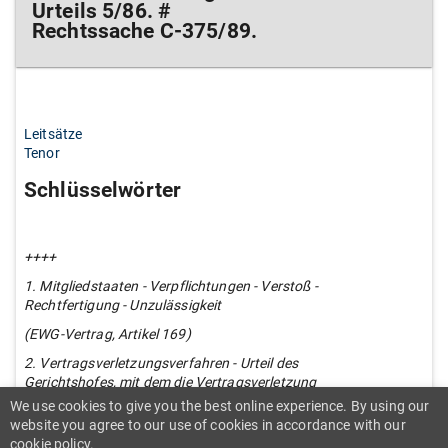
Urteils 5/86. #
Rechtssache C-375/89.
Leitsätze
Tenor
Schlüsselwörter
++++
1. Mitgliedstaaten - Verpflichtungen - Verstoß -
Rechtfertigung - Unzulässigkeit
(EWG-Vertrag, Artikel 169)
2. Vertragsverletzungsverfahren - Urteil des
Gerichtshofes, mit dem die Vertragsverletzung
festgestellt wird - Frist für die Durchführung
We use cookies to give you the best online experience. By using our
website you agree to our use of cookies in accordance with our
(EWG-Vertrag, Artikel 171)
cookie policy.