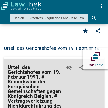
more_vert
search
star
share
Urteil des Gerichtshofes vom 19. Februar 19…
Urteil des
visibility_off
share
more_vert
Gerichtshofes vom 19.
Februar 1991. #
Kommission der
Europäischen
Gemeinschaften gegen
Königreich Belgien. #
Vertragsverletzung -
Nichtdurchführung des