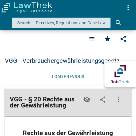
more_vert
search
list
star
share
VGG - Verbrauchergewährleistungsgesetz
LOAD PREVIOUS
VGG - § 20 Rechte aus
visibility_off
share
more_vert
der Gewährleistung
Rechte aus der Gewährleistung