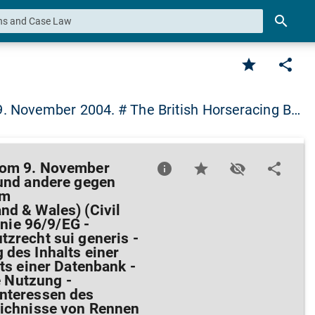
search
star
share
. November 2004. # The British Horseracing B…
vom 9. November
info
star
visibility_off
share
 und andere gegen
um
nd & Wales) (Civil
inie 96/9/EG -
zrecht sui generis -
 des Inhalts einer
ts einer Datenbank -
 Nutzung -
Interessen des
eichnisse von Rennen