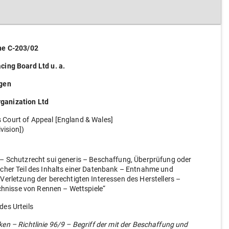
he C-203/02
cing Board Ltd u. a.
gen
rganization Ltd
Court of Appeal [England & Wales]
ivision])
 – Schutzrecht sui generis – Beschaffung, Überprüfung oder
icher Teil des Inhalts einer Datenbank – Entnahme und
letzung der berechtigten Interessen des Herstellers –
hnisse von Rennen – Wettspiele“
des Urteils
n – Richtlinie 96/9 – Begriff der mit der Beschaffung und