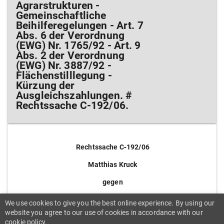
Agrarstrukturen -
Gemeinschaftliche
Beihilferegelungen - Art. 7
Abs. 6 der Verordnung
(EWG) Nr. 1765/92 - Art. 9
Abs. 2 der Verordnung
(EWG) Nr. 3887/92 -
Flächenstilllegung -
Kürzung der
Ausgleichszahlungen. #
Rechtssache C-192/06.
Rechtssache C‑192/06
Matthias Kruck
gegen
Landkreis Potsdam-Mittelmark
We use cookies to give you the best online experience. By using our
website you agree to our use of cookies in accordance with our
(Vorabentscheidungsersuchen des
cookie policy.