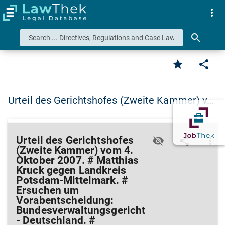
more_vert
search
star
share
Urteil des Gerichtshofes (Zweite Kammer) v…
Urteil des Gerichtshofes
visibility_off
share
more_vert
(Zweite Kammer) vom 4.
Oktober 2007. # Matthias
Kruck gegen Landkreis
Potsdam-Mittelmark. #
Ersuchen um
Vorabentscheidung:
Bundesverwaltungsgericht
- Deutschland. #