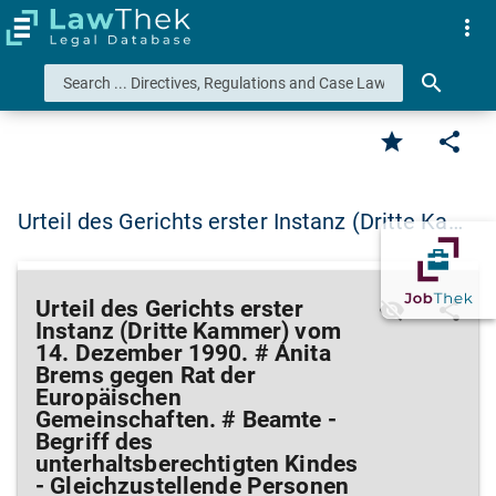
more_vert
search
star
share
Urteil des Gerichts erster Instanz (Dritte Ka…
Urteil des Gerichts erster
visibility_off
share
Instanz (Dritte Kammer) vom
14. Dezember 1990. # Anita
Brems gegen Rat der
Europäischen
Gemeinschaften. # Beamte -
Begriff des
unterhaltsberechtigten Kindes
- Gleichzustellende Personen