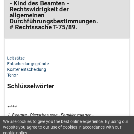
- Kind des Beamten -
Rechtswidrigkeit der
allgemeinen
Durchführungsbestimmungen.
# Rechtssache T-75/89.
Leitsätze
Entscheidungsgründe
Kostenentscheidung
Tenor
Schlüsselwörter
++++
1. Beamte - Dienstbezuege - Familienzulagen -
Zulage für unterhaltsberechtigte Kinder -
We use cookies to give you the best online experience. By using our
Gewährung - Gebundenheit der Verwaltung -
website you agree to our use of cookies in accordance with our
Gleichstellung einer Person mit einem
cookie policy.