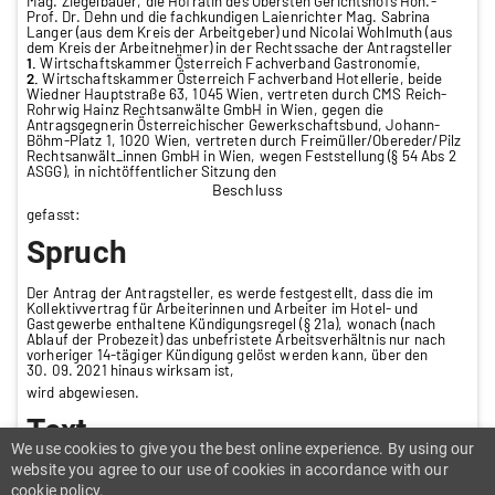
Mag. Ziegelbauer, die Hofrätin des Obersten Gerichtshofs Hon.-
Prof. Dr. Dehn und die fachkundigen Laienrichter Mag. Sabrina
Langer (aus dem Kreis der Arbeitgeber) und Nicolai Wohlmuth (aus
dem Kreis der Arbeitnehmer) in der Rechtssache der Antragsteller
1.
Wirtschaftskammer Österreich Fachverband Gastronomie,
2.
Wirtschaftskammer Österreich Fachverband Hotellerie, beide
Wiedner Hauptstraße 63, 1045 Wien, vertreten durch CMS Reich-
Rohrwig Hainz Rechtsanwälte GmbH in Wien, gegen die
Antragsgegnerin Österreichischer Gewerkschaftsbund, Johann-
Böhm-
Platz 1, 1020 Wien, vertreten durch Freimüller/Obereder/Pilz
Rechtsanwält_innen GmbH in Wien, wegen Feststellung (§ 54 Abs 2
ASGG), in nichtöffentlicher Sitzung den
Beschluss
gefasst:
Spruch
Der Antrag der Antragsteller, es werde festgestellt,
dass die im
Kollektivvertrag für Arbeiterinnen und Arbeiter im Hotel- und
Gastgewerbe enthaltene Kündigungsregel (§ 21a), wonach (nach
Ablauf der Probezeit) das unbefristete Arbeitsverhältnis nur nach
vorheriger 14
-tägiger Kündigung gelöst werden kann, über den
30. 09. 2021 hinaus wirksam ist,
wird abgewiesen.
Text
We use cookies to give you the best online experience. By using our
website you agree to our use of cookies in accordance with our
Begründung:
cookie policy.