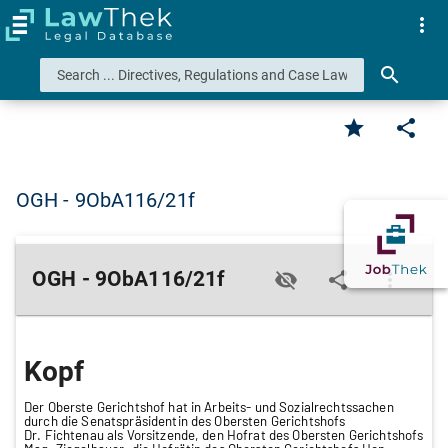
more_vert
search
star
share
OGH - 9ObA116/21f
OGH - 9ObA116/21f
visibility_off
share
more_vert
Kopf
Der Oberste Gerichtshof hat in Arbeits- und Sozialrechtssachen
durch die Senatspräsidentin des Obersten Gerichtshofs
Dr. Fichtenau als Vorsitzende, den Hofrat des Obersten Gerichtshofs