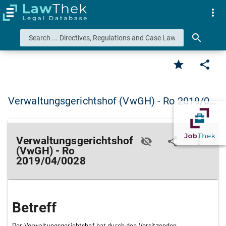
more_vert
search
star
share
Verwaltungsgerichtshof (VwGH) - Ro 2019/0…
Verwaltungsgerichtshof
visibility_off
share
more_vert
(VwGH) - Ro
2019/04/0028
Betreff
Der Verwaltungsgerichtshof hat durch den Vorsitzenden