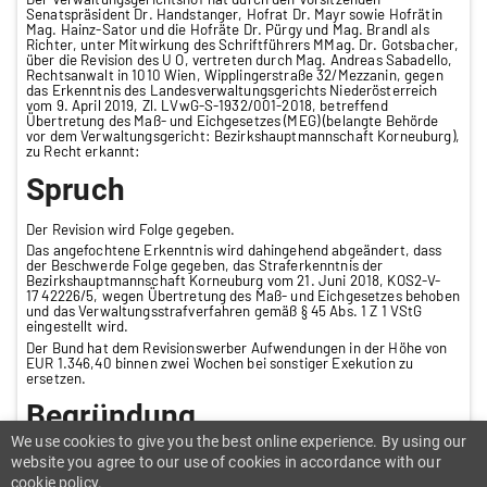
Senatspräsident Dr. Handstanger, Hofrat Dr. Mayr sowie Hofrätin
Mag. Hainz-Sator und die Hofräte Dr. Pürgy und Mag. Brandl als
Richter, unter Mitwirkung des Schriftführers MMag. Dr. Gotsbacher,
über die Revision des U O, vertreten durch Mag. Andreas Sabadello,
Rechtsanwalt in 1010 Wien, Wipplingerstraße 32/Mezzanin, gegen
das Erkenntnis des Landesverwaltungsgerichts Niederösterreich
vom 9. April 2019, Zl. LVwG-S-1932/001-2018, betreffend
Übertretung des Maß- und Eichgesetzes (MEG) (belangte Behörde
vor dem Verwaltungsgericht: Bezirkshauptmannschaft Korneuburg),
zu Recht erkannt:
Spruch
Der Revision wird Folge gegeben.
Das angefochtene Erkenntnis wird dahingehend abgeändert, dass
der Beschwerde Folge gegeben, das Straferkenntnis der
Bezirkshauptmannschaft Korneuburg vom 21. Juni 2018, KOS2-V-
17 42226/5, wegen Übertretung des Maß- und Eichgesetzes behoben
und das Verwaltungsstrafverfahren gemäß § 45 Abs. 1 Z 1 VStG
eingestellt wird.
Der Bund hat dem Revisionswerber Aufwendungen in der Höhe von
EUR 1.346,40 binnen zwei Wochen bei sonstiger Exekution zu
ersetzen.
Begründung
We use cookies to give you the best online experience. By using our
.1. Aus dem Akteninhalt ergibt sich folgender unstrittiger
website you agree to our use of cookies in accordance with our
Sachverhalt:
cookie policy.