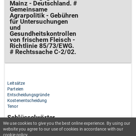
Mainz - Deutschland. #
Gemeinsame
Agrarpolitik - Gebühren
für Untersuchungen
und
Gesundheitskontrollen
von frischem Fleisch -
Richtlinie 85/73/EWG.
# Rechtssache C-2/02.
Leitsätze
Parteien
Entscheidungsgründe
Kostenentscheidung
Tenor
Schlüsselwörter
We use cookies to give you the best online experience. By using our
website you agree to our use of cookies in accordance with our
cookie policy.