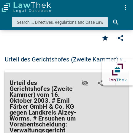
more_vert
search
star
share
Urteil des Gerichtshofes (Zweite Kammer) v…
Urteil des
visibility_off
share
more_vert
Gerichtshofes (Zweite
Kammer) vom 16.
Oktober 2003. # Emil
Färber GmbH & Co. KG
gegen Landkreis Alzey-
Worms. # Ersuchen um
Vorabentscheidung:
Verwaltungsgericht