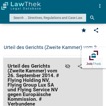
more_vert
search
star
share
Urteil des Gerichts (Zweite Kammer) vom 2…
Urteil des Gerichts
visibility_off
share
more_vert
(Zweite Kammer) vom
26. September 2014. #
Flying Holding NV,
Flying Group Lux SA
und Flying Service NV
gegen Europäische
Kommission. #
Verbundene