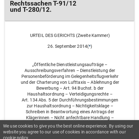
Rechtssachen T-91/12
und T-280/12.
URTEIL DES GERICHTS (Zweite Kammer)
26. September 2014(
*
)
„Öffentliche Dienstleistungsaufträge –
Ausschreibungsverfahren – Dienstleistung der
Personenbeförderung im Gelegenheitsflugverkehr
und der Charterung von Lufttaxis – Ablehnung der
Bewerbung – Art. 94 Buchst. b der
Haushaltsordnung – Verteidigungsrechte –
Art. 134 Abs. 5 der Durchführungsbestimmungen
zur Haushaltsordnung – Nichtigkeitsklage –
Schreiben in Beantwortung eines Antrags der
Klägerinnen – Nicht anfechtbare Handlung –
Zuschlagsbeschluss – Fehlende unmittelbare
We use cookies to give you the best online experience. By using our
Betroffenheit – Unzulässigkeit – Außervertragliche
website you agree to our use of cookies in accordance with our
Haftung“
cookie policy.