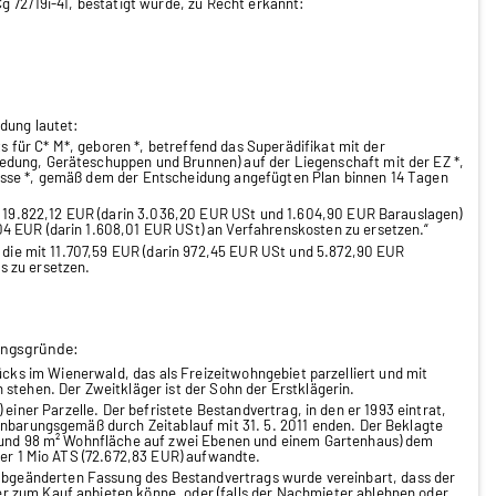
g 72/19i-41, bestätigt wurde, zu Recht erkannt:
dung lautet:
ts für C* M*, geboren *, betreffend das Superädifikat mit der
edung, Geräteschuppen und Brunnen) auf der Liegenschaft mit der EZ *,
esse *, gemäß dem der Entscheidung angefügten Plan binnen 14 Tagen
 19.822,12 EUR (darin 3.036,20 EUR USt und 1.604,90 EUR Barauslagen)
4 EUR (darin 1.608,01 EUR USt) an Verfahrenskosten zu ersetzen.“
n die mit 11.707,59 EUR (darin 972,45 EUR USt und 5.872,90 EUR
s zu ersetzen.
ungsgründe:
ücks im Wienerwald, das als Freizeitwohngebiet parzelliert und mit
stehen. Der Zweitkläger ist der Sohn der Erstklägerin.
einer Parzelle. Der befristete Bestandvertrag, in den er 1993 eintrat,
inbarungsgemäß durch Zeitablauf mit 31. 5. 2011 enden. Der Beklagte
 rund 98 m² Wohnfläche auf zwei Ebenen und einem Gartenhaus) dem
ber 1 Mio ATS (72.672,83 EUR) aufwandte.
 abgeänderten Fassung des Bestandvertrags wurde vereinbart, dass der
 zum Kauf anbieten könne, oder (falls der Nachmieter ablehnen oder