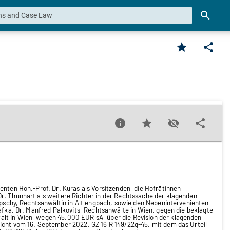
search
star
share
info
star
visibility_off
share
enten Hon.-Prof. Dr. Kuras als Vorsitzenden, die Hofrätinnen
r. Thunhart als weitere Richter in der Rechtssache der klagenden
Lepschy, Rechtsanwältin in Altlengbach, sowie den Nebenintervenienten
Kafka, Dr. Manfred Palkovits, Rechtsanwälte in Wien, gegen die beklagte
lt in Wien, wegen 45.000 EUR sA, über die Revision der klagenden
icht vom 16. September 2022, GZ 16 R 149/22g-45, mit dem das Urteil