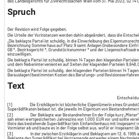
des Landesgerichts für Zivilrechtssachen Wien vom 31. Mai 2022, GZ 14 C
Spruch
Der Revision wird Folge gegeben.
Die Urteile der Vorinstanzen werden dahin abgeändert, dass die Entschei
„Die beklagte Partei ist schuldig, in die Einverleibung des Eigentumsrech
Bezeichnung Sommerhaus auf Platz 9 samt Anlagen (insbesondere Einfri
GB *, Bezirksgericht *, Grundstücksnummer * und der Liegenschaftsadr
einzuwilligen.
Die beklagte Partei ist schuldig, binnen 14 Tagen den
klagenden Parteien
und dem Nebenintervenienten auf Seiten der klagenden Parteien 9.648,0
Die beklagte Partei ist schuldig, den klagenden Parteien binnen 14 Tage
Barauslagen) bestimmten Kosten des Berufungs- und Revisionsverfahren
Text
Entscheid
[1]
Die Erstklägerin ist bücherliche Eigentümerin eines Grundst
Superädifikaten bebaut ist, die jeweils im Eigentum von Bestandnehmern 
[2]
Der Beklagte war Bestandnehmer (in der Folge kurz „Mieter“) 
sah einen wertgesicherten Jahreszins von 1.000 EUR vor und sollte vere
löste das bestehende Superädifikat (ein Einfamilienhaus mit insgesamt
Vormieter ab und baute es in der Folge selbst aus, wofür er insgesamt ü
[3]
In der zwischen Erstklägerin und Beklagtem am 12. 6. 1995
Beklagte das Superädifikat bei Vertragsende entweder einem Nachmieter