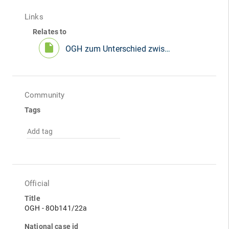
Links
Relates to
insert_drive_file
OGH zum Unterschied zwischen gemischter Schenkung und Vergleich:
Community
Tags
Add tag
Official
Title
OGH - 8Ob141/22a
National case id