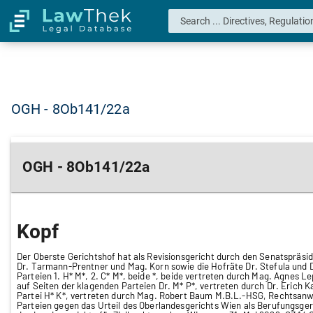
OGH - 8Ob141/22a
OGH - 8Ob141/22a
Kopf
Der Oberste Gerichtshof hat als Revisionsgericht durch den Senatspräsid
Dr. Tarmann-Prentner und Mag. Korn sowie die Hofräte Dr. Stefula und D
Parteien 1. H* M*, 2. C* M*, beide *, beide vertreten durch Mag. Agnes 
auf Seiten der klagenden Parteien Dr. M* P*, vertreten durch Dr. Erich 
Partei H* K*, vertreten durch Mag. Robert Baum M.B.L.-HSG, Rechtsanwa
Parteien gegen das Urteil des Oberlandesgerichts Wien als Berufungsger