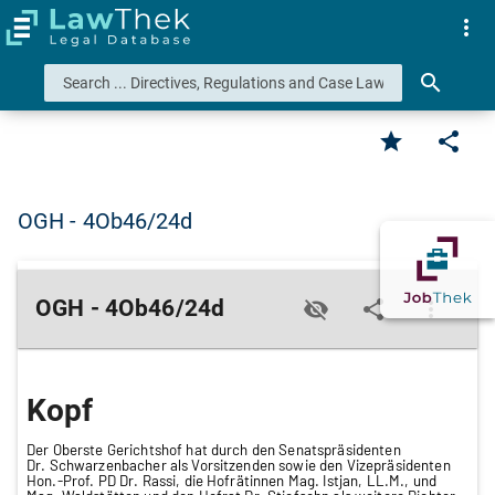
more_vert
search
star
share
OGH - 4Ob46/24d
OGH - 4Ob46/24d
visibility_off
share
more_vert
Kopf
Der Oberste Gerichtshof hat durch den Senatspräsidenten
Dr. Schwarzenbacher als Vorsitzenden sowie den Vizepräsidenten
Hon.-Prof. PD Dr. Rassi, die Hofrätinnen Mag. Istjan, LL.M., und