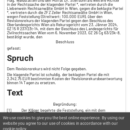
Mag. Waldstätten und den Hofrat Dr. Stiefsohn als weitere Richter
in der Rechtssache der klagenden Partei *, vertreten durch die
Liebenwein Rechtsanwälte GmbH in Wien, gegen die beklagte Partei
*, vertreten durch die ZFZ Zeiler Rechtsanwälte GmbH in Wien,
wegen Feststellung (Streitwert: 100.000 EUR), über den
Revisionsrekurs der klagenden Partei gegen den Beschluss des
Oberlandesgerichts Wien als Rekursgericht vom 23. Jänner 2024,
GZ 15 R 237/23t-14, mit dem der Beschluss des Landesgerichts für
Zivilrechtssachen Wien vom 6. November 2023, GZ 26 Cg 63/23k-8,
bestätigt wurde, den
Beschluss
gefasst:
Spruch
Dem Revisionsrekurs wird nicht Folge gegeben.
Die klagende Partei ist schuldig, der beklagten Partei die mit
2.342,75 EUR bestimmten Kosten der Revisionsrekursbeantwortung
binnen 14 Tagen zu ersetzen.
Text
Begründung:
[1] Der
Kläger
begehrte die Feststellung, ein mit dem
Beklagten am 4. 11. 2016 geschlossener Vertrag enthalte keine
We use cookies to give you the best online experience. By using our
(wirksame) Schiedsklausel.
website you agree to our use of cookies in accordance with our
[2] Der
Beklagte
beantragte die Zurückweisung der Klage und
hilfsweise die Abweisung des Klagebegehrens. Er entgegnete unter
cookie policy.