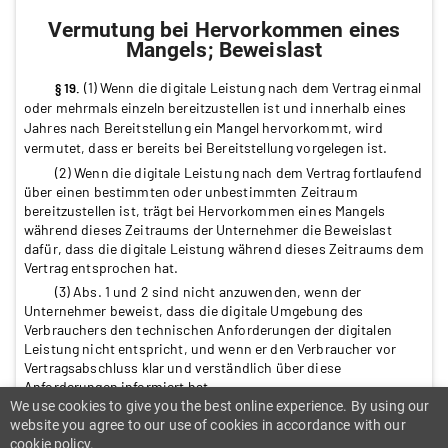
Vermutung bei Hervorkommen eines
Mangels; Beweislast
(1) Wenn die digitale Leistung nach dem Vertrag einmal
§ 19.
oder mehrmals einzeln bereitzustellen ist und innerhalb eines
Jahres nach Bereitstellung ein Mangel hervorkommt, wird
vermutet, dass er bereits bei Bereitstellung vorgelegen ist.
(2) Wenn die digitale Leistung nach dem Vertrag fortlaufend
über einen bestimmten oder unbestimmten Zeitraum
bereitzustellen ist, trägt bei Hervorkommen eines Mangels
während dieses Zeitraums der Unternehmer die Beweislast
dafür, dass die digitale Leistung während dieses Zeitraums dem
Vertrag entsprochen hat.
(3) Abs. 1 und 2 sind nicht anzuwenden, wenn der
Unternehmer beweist, dass die digitale Umgebung des
Verbrauchers den technischen Anforderungen der digitalen
Leistung nicht entspricht, und wenn er den Verbraucher vor
Vertragsabschluss klar und verständlich über diese
Anforderungen informiert hat.
We use cookies to give you the best online experience. By using our
(4) Der Verbraucher hat zur Prüfung der Frage, ob ein als
website you agree to our use of cookies in accordance with our
Mangel erscheinender Fehler bei der Nutzung der digitalen
cookie policy.