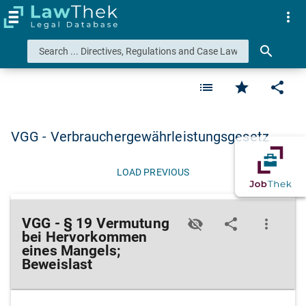
more_vert
search
list
star
share
VGG - Verbrauchergewährleistungsgesetz
LOAD PREVIOUS
VGG - § 19 Vermutung
visibility_off
share
more_vert
bei Hervorkommen
eines Mangels;
Beweislast