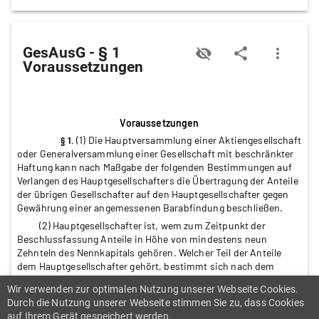
GesAusG - § 1
visibility_off
share
more_vert
Voraussetzungen
Voraussetzungen
(1) Die Hauptversammlung einer Aktiengesellschaft
§ 1.
oder Generalversammlung einer Gesellschaft mit beschränkter
Haftung kann nach Maßgabe der folgenden Bestimmungen auf
Verlangen des Hauptgesellschafters die Übertragung der Anteile
der übrigen Gesellschafter auf den Hauptgesellschafter gegen
Gewährung einer angemessenen Barabfindung beschließen.
(2) Hauptgesellschafter ist, wem zum Zeitpunkt der
Beschlussfassung Anteile in Höhe von mindestens neun
Zehnteln des Nennkapitals gehören. Welcher Teil der Anteile
dem Hauptgesellschafter gehört, bestimmt sich nach dem
Verhältnis der ihm gehörenden Anteile zum Nennkapital, bei
Wir verwenden zur optimalen Nutzung unserer Webseite Cookies.
Aktiengesellschaften mit Stückaktien nach der Zahl der Aktien.
Durch die Nutzung unserer Webseite stimmen Sie zu, dass Cookies
Eigene Anteile der Gesellschaft oder Anteile, die einem anderen
auf Ihrem Gerät gespeichert werden.