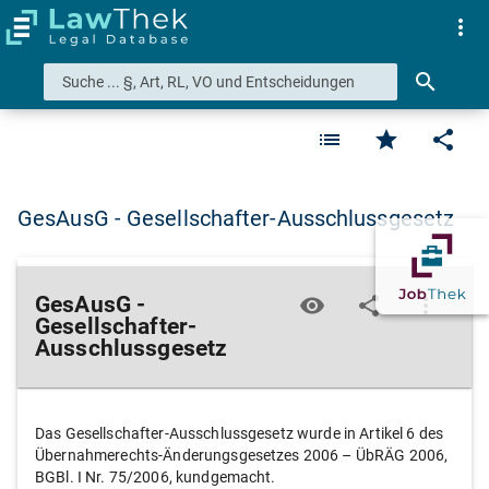
more_vert
search
list
star
share
GesAusG - Gesellschafter-Ausschlussgesetz
GesAusG -
visibility
share
more_vert
Gesellschafter-
Ausschlussgesetz
Das Gesellschafter-Ausschlussgesetz wurde in Artikel 6 des
Übernahmerechts-Änderungsgesetzes 2006 – ÜbRÄG 2006,
BGBl. I Nr. 75/2006, kundgemacht.