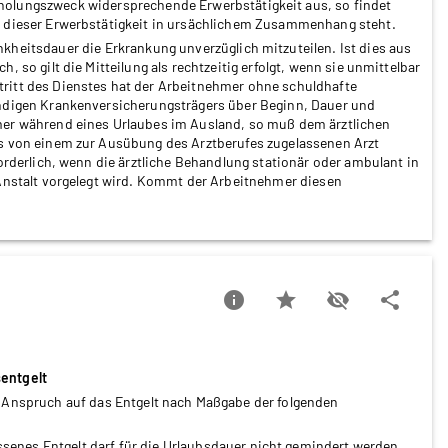
holungszweck widersprechende Erwerbstätigkeit aus, so findet
t dieser Erwerbstätigkeit in ursächlichem Zusammenhang steht.
kheitsdauer die Erkrankung unverzüglich mitzuteilen. Ist dies aus
 so gilt die Mitteilung als rechtzeitig erfolgt, wenn sie unmittelbar
ritt des Dienstes hat der Arbeitnehmer ohne schuldhafte
ändigen Krankenversicherungsträgers über Beginn, Dauer und
mer während eines Urlaubes im Ausland, so muß dem ärztlichen
es von einem zur Ausübung des Arztberufes zugelassenen Arzt
forderlich, wenn die ärztliche Behandlung stationär oder ambulant in
 Anstalt vorgelegt wird. Kommt der Arbeitnehmer diesen
info
star
visibility_off
share
sentgelt
 Anspruch auf das Entgelt nach Maßgabe der folgenden
enes Entgelt darf für die Urlaubsdauer nicht gemindert werden.