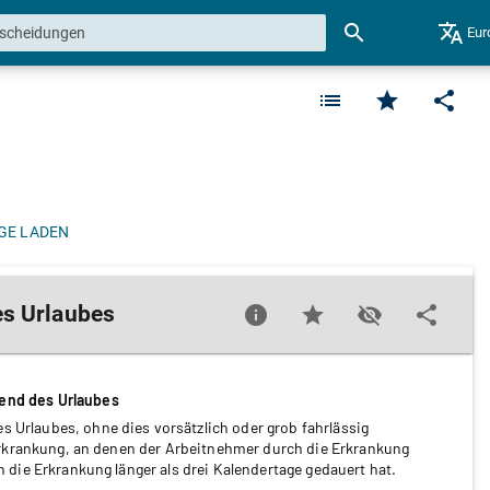
search
translate
Eur
list
star
share
GE LADEN
es Urlaubes
info
star
visibility_off
share
end des Urlaubes
s Urlaubes, ohne dies vorsätzlich oder grob fahrlässig
Erkrankung, an denen der Arbeitnehmer durch die Erkrankung
die Erkrankung länger als drei Kalendertage gedauert hat.