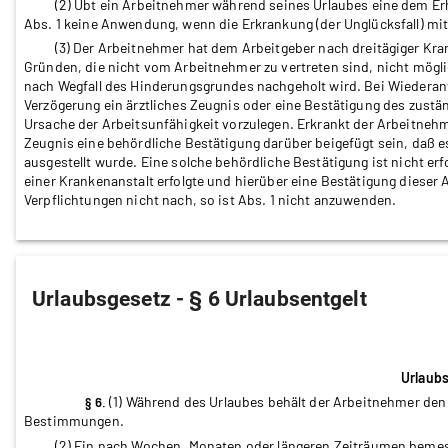
(2) Übt ein Arbeitnehmer während seines Urlaubes eine dem Er
Abs. 1 keine Anwendung, wenn die Erkrankung (der Unglücksfall) mi
(3) Der Arbeitnehmer hat dem Arbeitgeber nach dreitägiger Kran
Gründen, die nicht vom Arbeitnehmer zu vertreten sind, nicht möglich,
nach Wegfall des Hinderungsgrundes nachgeholt wird. Bei Wiederant
Verzögerung ein ärztliches Zeugnis oder eine Bestätigung des zust
Ursache der Arbeitsunfähigkeit vorzulegen. Erkrankt der Arbeitneh
Zeugnis eine behördliche Bestätigung darüber beigefügt sein, daß 
ausgestellt wurde. Eine solche behördliche Bestätigung ist nicht er
einer Krankenanstalt erfolgte und hierüber eine Bestätigung dieser
Verpflichtungen nicht nach, so ist Abs. 1 nicht anzuwenden.
Urlaubsgesetz - § 6 Urlaubsentgelt
Urlaub
(1) Während des Urlaubes behält der Arbeitnehmer den
§ 6.
Bestimmungen.
(2) Ein nach Wochen, Monaten oder längeren Zeiträumen bemess