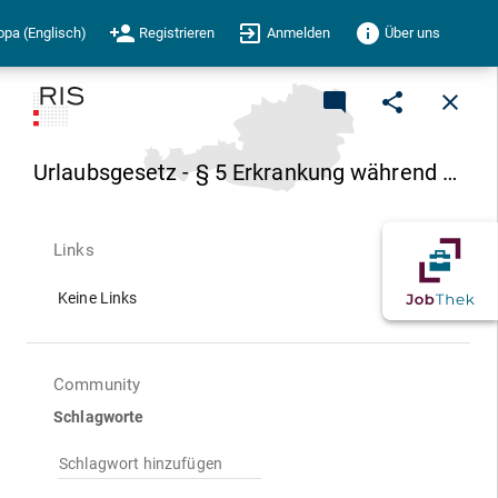
person_add
exit_to_app
info
opa (Englisch)
Registrieren
Anmelden
Über uns
mode_comment
share
close
Urlaubsgesetz - § 5 Erkrankung während des Urlaubes
Links
Keine Links
Community
Schlagworte
Schlagwort hinzufügen