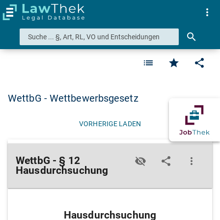
more_vert
search
list
star
share
WettbG - Wettbewerbsgesetz
VORHERIGE LADEN
WettbG - § 12
visibility_off
share
more_vert
Hausdurchsuchung
Hausdurchsuchung