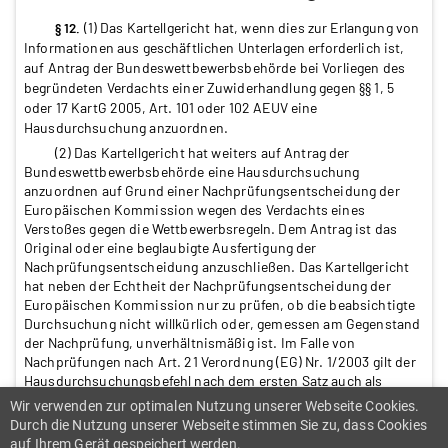
(1) Das Kartellgericht hat, wenn dies zur Erlangung von
§ 12.
Informationen aus geschäftlichen Unterlagen erforderlich ist,
auf Antrag der Bundeswettbewerbsbehörde bei Vorliegen des
begründeten Verdachts einer Zuwiderhandlung gegen §§ 1, 5
oder 17 KartG 2005, Art. 101 oder 102 AEUV eine
Hausdurchsuchung anzuordnen.
(2) Das Kartellgericht hat weiters auf Antrag der
Bundeswettbewerbsbehörde eine Hausdurchsuchung
anzuordnen auf Grund einer Nachprüfungsentscheidung der
Europäischen Kommission wegen des Verdachts eines
Verstoßes gegen die Wettbewerbsregeln. Dem Antrag ist das
Original oder eine beglaubigte Ausfertigung der
Nachprüfungsentscheidung anzuschließen. Das Kartellgericht
hat neben der Echtheit der Nachprüfungsentscheidung der
Europäischen Kommission nur zu prüfen, ob die beabsichtigte
Durchsuchung nicht willkürlich oder, gemessen am Gegenstand
der Nachprüfung, unverhältnismäßig ist. Im Falle von
Nachprüfungen nach Art. 21 Verordnung (EG) Nr. 1/2003 gilt der
Hausdurchsuchungsbefehl nach dem ersten Satz auch als
Genehmigung im Sinne des Art. 21 Abs. 3 erster Satz der
Wir verwenden zur optimalen Nutzung unserer Webseite Cookies.
zitierten Verordnung.
Durch die Nutzung unserer Webseite stimmen Sie zu, dass Cookies
(3) Die Hausdurchsuchung ist vom Senatsvorsitzenden im
auf Ihrem Gerät gespeichert werden.