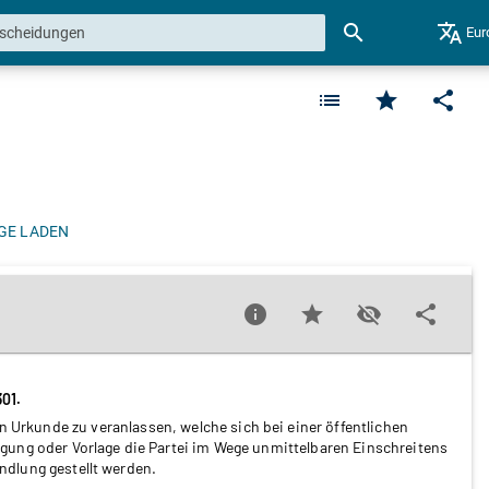
search
translate
Eur
list
star
share
GE LADEN
info
star
visibility_off
share
301.
en Urkunde zu veranlassen, welche sich bei einer öffentlichen
gung oder Vorlage die Partei im Wege unmittelbaren Einschreitens
dlung gestellt werden.