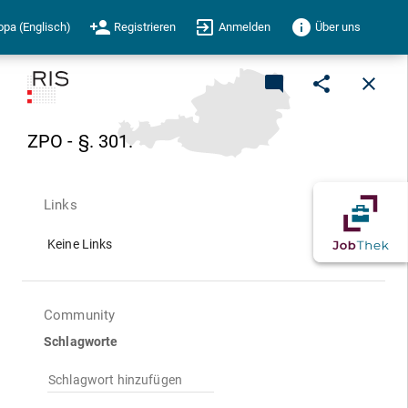
person_add
exit_to_app
info
opa (Englisch)
Registrieren
Anmelden
Über uns
mode_comment
share
close
ZPO - §. 301.
Links
Keine Links
Community
Schlagworte
Schlagwort hinzufügen