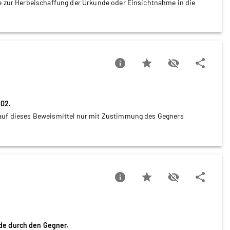
ie zur Herbeischaffung der Urkunde oder Einsichtnahme in die
info
star
visibility_off
share
302.
 auf dieses Beweismittel nur mit Zustimmung des Gegners
info
star
visibility_off
share
de durch den Gegner.