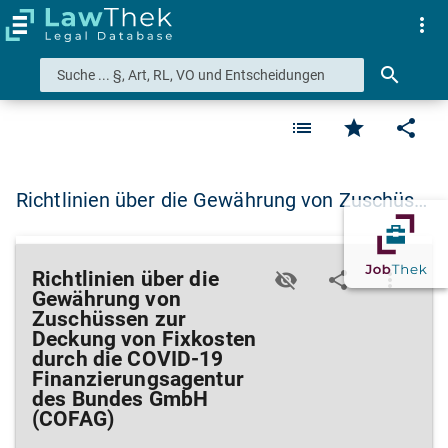
more_vert
search
list
star
share
Richtlinien über die Gewährung von Zuschüs…
Richtlinien über die
visibility_off
share
more_vert
Gewährung von
Zuschüssen zur
Deckung von Fixkosten
durch die COVID-19
Finanzierungsagentur
des Bundes GmbH
(COFAG)