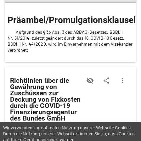
Präambel/Promulgationsklausel
Aufgrund des § 3b Abs. 3 des ABBAG-Gesetzes, BGBl. I
Nr. 51/2014, zuletzt geändert durch das 18. COVID-19 Gesetz,
BGBl. I Nr. 44/2020, wird im Einvernehmen mit dem Vizekanzler
verordnet:
Richtlinien über die
visibility_off
share
more_vert
Gewährung von
Zuschüssen zur
Deckung von Fixkosten
durch die COVID-19
Finanzierungsagentur
des Bundes GmbH
(COFAG) - § 1
Wir verwenden zur optimalen Nutzung unserer Webseite Cookies.
Zuschüsse zur
Durch die Nutzung unserer Webseite stimmen Sie zu, dass Cookies
Deckung von Fixkosten
auf Ihrem Gerät gespeichert werden.