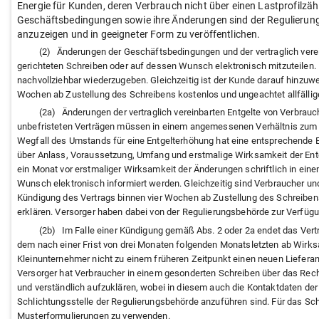
Energie für Kunden, deren Verbrauch nicht über einen Lastprofilzähl
Geschäftsbedingungen sowie ihre Änderungen sind der Regulierungs
anzuzeigen und in geeigneter Form zu veröffentlichen.
(2)
Änderungen der Geschäftsbedingungen und der vertraglich verein
gerichteten Schreiben oder auf dessen Wunsch elektronisch mitzuteilen
nachvollziehbar wiederzugeben. Gleichzeitig ist der Kunde darauf hinzuwei
Wochen ab Zustellung des Schreibens kostenlos und ungeachtet allfällige
(2a)
Änderungen der vertraglich vereinbarten Entgelte von Verbrau
unbefristeten Verträgen müssen in einem angemessenen Verhältnis zum
Wegfall des Umstands für eine Entgelterhöhung hat eine entsprechende 
über Anlass, Voraussetzung, Umfang und erstmalige Wirksamkeit der Ent
ein Monat vor erstmaliger Wirksamkeit der Änderungen schriftlich in eine
Wunsch elektronisch informiert werden. Gleichzeitig sind Verbraucher und
Kündigung des Vertrags binnen vier Wochen ab Zustellung des Schreibens 
erklären. Versorger haben dabei von der Regulierungsbehörde zur Verfüg
(2b)
Im Falle einer Kündigung gemäß Abs. 2 oder 2a endet das Vert
dem nach einer Frist von drei Monaten folgenden Monatsletzten ab Wirks
Kleinunternehmer nicht zu einem früheren Zeitpunkt einen neuen Lieferan
Versorger hat Verbraucher in einem gesonderten Schreiben über das Re
und verständlich aufzuklären, wobei in diesem auch die Kontaktdaten der
Schlichtungsstelle der Regulierungsbehörde anzuführen sind. Für das Sch
Musterformulierungen zu verwenden.