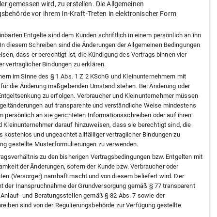
er gemessen wird, zu erstellen. Die Allgemeinen
behörde vor ihrem In-Kraft-Treten in elektronischer Form
barten Entgelte sind dem Kunden schriftlich in einem persönlich an ihn
. In diesem Schreiben sind die Änderungen der Allgemeinen Bedingungen
sen, dass er berechtigt ist, die Kündigung des Vertrags binnen vier
r vertraglicher Bindungen zu erklären.
chern im Sinne des § 1 Abs. 1 Z 2 KSchG und Kleinunternehmern mit
 für die Änderung maßgebenden Umstand stehen. Bei Änderung oder
Entgeltsenkung zu erfolgen. Verbraucher und Kleinunternehmer müssen
geltänderungen auf transparente und verständliche Weise mindestens
m persönlich an sie gerichteten Informationsschreiben oder auf ihren
 Kleinunternehmer darauf hinzuweisen, dass sie berechtigt sind, die
kostenlos und ungeachtet allfälliger vertraglicher Bindungen zu
ung gestellte Musterformulierungen zu verwenden.
ragsverhältnis zu den bisherigen Vertragsbedingungen bzw. Entgelten mit
amkeit der Änderungen, sofern der Kunde bzw. Verbraucher oder
ten (Versorger) namhaft macht und von diesem beliefert wird. Der
cht der Inanspruchnahme der Grundversorgung gemäß § 77 transparent
 Anlauf- und Beratungsstellen gemäß § 82 Abs. 7 sowie der
reiben sind von der Regulierungsbehörde zur Verfügung gestellte