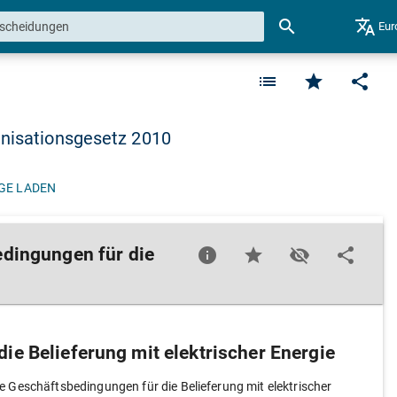
search
translate
Eur
list
star
share
anisationsgesetz 2010
GE LADEN
dingungen für die
info
star
visibility_off
share
ie Belieferung mit elektrischer Energie
 Geschäftsbedingungen für die Belieferung mit elektrischer