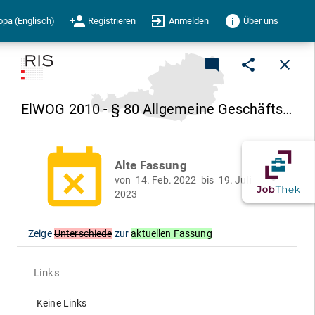
person_add
exit_to_app
info
opa (Englisch)
Registrieren
Anmelden
Über uns
mode_comment
share
close
ElWOG 2010 - § 80 Allgemeine Geschäftsbedingungen für die Belieferung mit elektrischer Energie
event_busy
Alte Fassung
arrow_drop_down
von
14. Feb. 2022
bis
19. Juli
2023
Zeige
Unterschiede
zur
aktuellen Fassung
Links
Keine Links