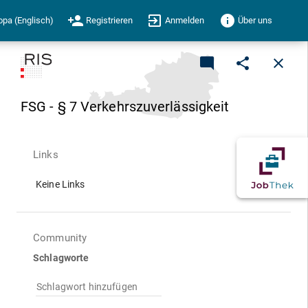
person_add
exit_to_app
info
opa (Englisch)
Registrieren
Anmelden
Über uns
mode_comment
share
close
FSG - § 7 Verkehrszuverlässigkeit
Links
Keine Links
Community
Schlagworte
Schlagwort hinzufügen