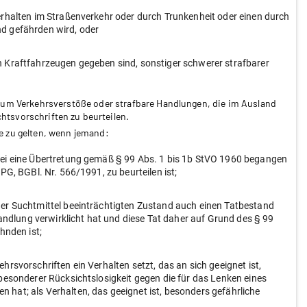
erhalten im Straßenverkehr oder durch Trunkenheit oder einen durch
d gefährden wird, oder
n Kraftfahrzeugen gegeben sind, sonstiger schwerer strafbarer
n um Verkehrsverstöße oder strafbare Handlungen, die im Ausland
tsvorschriften zu beurteilen.
e zu gelten, wenn jemand:
bei eine Übertretung gemäß § 99 Abs. 1 bis 1b StVO 1960 begangen
PG, BGBl. Nr. 566/1991, zu beurteilen ist;
der Suchtmittel beeinträchtigten Zustand auch einen Tatbestand
Handlung verwirklicht hat und diese Tat daher auf Grund des § 99
hnden ist;
rsvorschriften ein Verhalten setzt, das an sich geeignet ist,
besonderer Rücksichtslosigkeit gegen die für das Lenken eines
hat; als Verhalten, das geeignet ist, besonders gefährliche