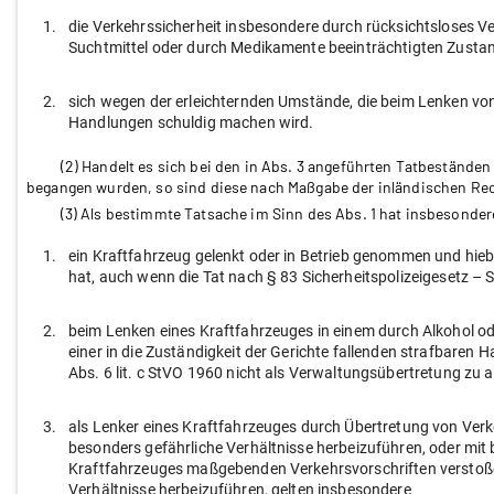
1.
die Verkehrssicherheit insbesondere durch rücksichtsloses V
Suchtmittel oder durch Medikamente beeinträchtigten Zustan
2.
sich wegen der erleichternden Umstände, die beim Lenken vo
Handlungen schuldig machen wird.
(2) Handelt es sich bei den in Abs. 3 angeführten Tatbestände
begangen wurden, so sind diese nach Maßgabe der inländischen Rech
(3) Als bestimmte Tatsache im Sinn des Abs. 1 hat insbesonder
1.
ein Kraftfahrzeug gelenkt oder in Betrieb genommen und hie
hat, auch wenn die Tat nach § 83 Sicherheitspolizeigesetz – S
2.
beim Lenken eines Kraftfahrzeuges in einem durch Alkohol o
einer in die Zuständigkeit der Gerichte fallenden strafbaren 
Abs. 6 lit. c StVO 1960 nicht als Verwaltungsübertretung zu a
3.
als Lenker eines Kraftfahrzeuges durch Übertretung von Verkeh
besonders gefährliche Verhältnisse herbeizuführen, oder mit 
Kraftfahrzeuges maßgebenden Verkehrsvorschriften verstoßen 
Verhältnisse herbeizuführen, gelten insbesondere