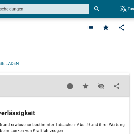
search
translate
Eur
list
star
share
GE LADEN
info
star
visibility_off
share
erlässigkeit
uf Grund erwiesener bestimmter Tatsachen (Abs. 3) und ihrer Wertung
 beim Lenken von Kraftfahrzeugen