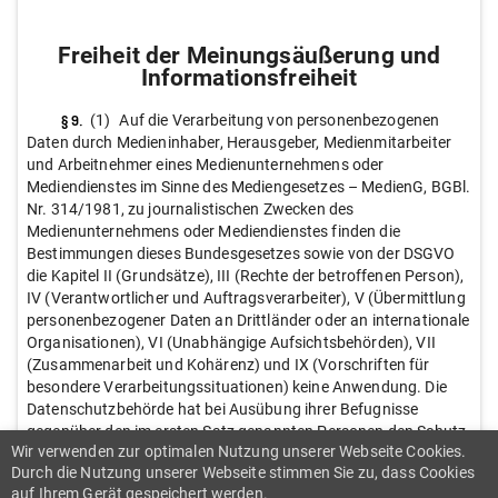
Freiheit der Meinungsäußerung und
Informationsfreiheit
§ 9.
(1)
Auf die Verarbeitung von personenbezogenen
Daten durch Medieninhaber, Herausgeber, Medienmitarbeiter
und Arbeitnehmer eines Medienunternehmens oder
Mediendienstes im Sinne des Mediengesetzes – MedienG, BGBl.
Nr. 314/1981, zu journalistischen Zwecken des
Medienunternehmens oder Mediendienstes finden die
Bestimmungen dieses Bundesgesetzes sowie von der DSGVO
die Kapitel II (Grundsätze), III (Rechte der betroffenen Person),
IV (Verantwortlicher und Auftragsverarbeiter), V (Übermittlung
personenbezogener Daten an Drittländer oder an internationale
Organisationen), VI (Unabhängige Aufsichtsbehörden), VII
(Zusammenarbeit und Kohärenz) und IX (Vorschriften für
besondere Verarbeitungssituationen) keine Anwendung. Die
Datenschutzbehörde hat bei Ausübung ihrer Befugnisse
gegenüber den im ersten Satz genannten Personen den Schutz
Wir verwenden zur optimalen Nutzung unserer Webseite Cookies.
des Redaktionsgeheimnisses (§ 31 MedienG) zu beachten.
Durch die Nutzung unserer Webseite stimmen Sie zu, dass Cookies
(2)
Soweit dies erforderlich ist, um das Recht auf Schutz der
auf Ihrem Gerät gespeichert werden.