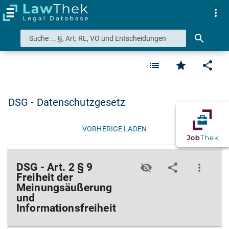
more_vert
search
list
star
share
DSG - Datenschutzgesetz
VORHERIGE LADEN
DSG - Art. 2 § 9
visibility_off
share
more_vert
Freiheit der
Meinungsäußerung
und
Informationsfreiheit